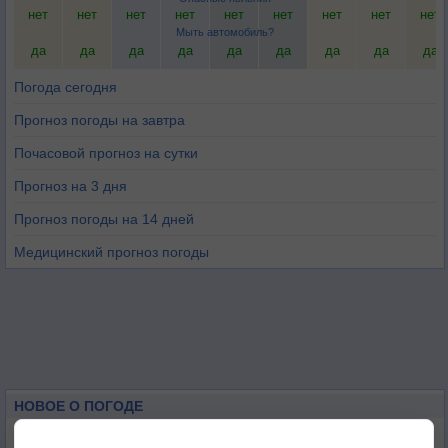
нет
нет
нет
нет
нет
нет
нет
нет
нет
Мыть автомобиль?
да
да
да
да
да
да
да
да
да
Погода сегодня
Прогноз погоды на завтра
Почасовой прогноз на сутки
Прогноз на 3 дня
Прогноз погоды на 14 дней
Медицинский прогноз погоды
НОВОЕ О ПОГОДЕ
Приложение построит маршрут через тень