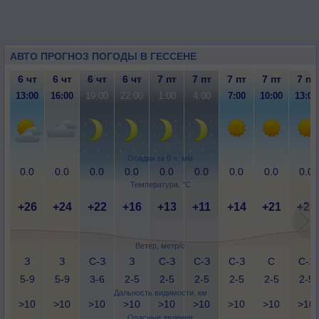
АВТО ПРОГНОЗ ПОГОДЫ В ГЕССЕНЕ
6 чт
6 чт
6 чт
6 чт
7 пт
7 пт
7 пт
7 пт
7 пт
13:00
16:00
19:00
22:00
1:00
4:00
7:00
10:00
13:00
Осадки за 6 ч, мм
0.0
0.0
0.0
0.0
0.0
0.0
0.0
0.0
0.0
Температура, °C
+26
+24
+22
+16
+13
+11
+14
+21
+25
Ветер, метр/с
З
З
С-З
З
С-З
С-З
С-З
С
С-З
5-9
5-9
3-6
2-5
2-5
2-5
2-5
2-5
2-5
Дальность видимости, км
>10
>10
>10
>10
>10
>10
>10
>10
>10
Опасные явления