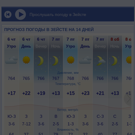
Прослушать погоду в Зейсте
ПРОГНОЗ ПОГОДЫ В ЗЕЙСТЕ НА 14 ДНЕЙ
6 чт
6 чт
6 чт
7 пт
7 пт
7 пт
7 пт
8 сб
8 сб
Утро
День
Вечер
Ночь
Утро
День
Вечер
Ночь
Утро
Давление, мм
764
765
766
767
768
766
766
766
766
Температура, °C
+17
+22
+19
+13
+15
+23
+21
+13
+15
Ветер, метр/с
Ю-З
З
З
В
Ю-З
З
С-З
С
З
3-6
7-12
3-6
2-5
1-3
3-6
3-6
2-5
1-3
Влажность, %
64
37
51
79
72
32
40
77
64