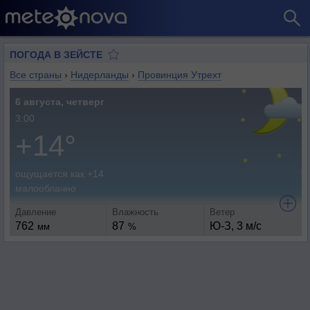
ПОГОДА В ЗЕЙСТЕ
Все страны
›
Нидерланды
›
Провинция Утрехт
6 августа, четверг
3:00
+14°
ощущается как +14
малооблачно
Давление
Влажность
Ветер
762
87
Ю-З, 3 м/с
мм
%