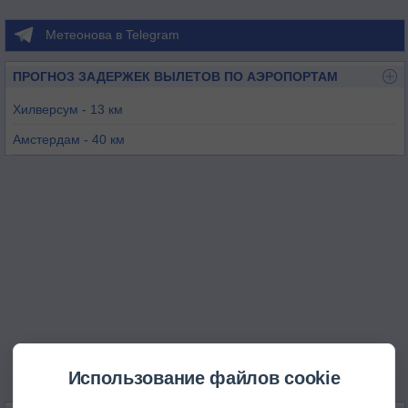
Метеонова в Telegram
ПРОГНОЗ ЗАДЕРЖЕК ВЫЛЕТОВ ПО АЭРОПОРТАМ
Хилверсум - 13 км
Амстердам - 40 км
Арнем - 44 км
Лелиштад - 46 км
Лейден - 56 км
Роттердам - 56 км
Использование файлов cookie