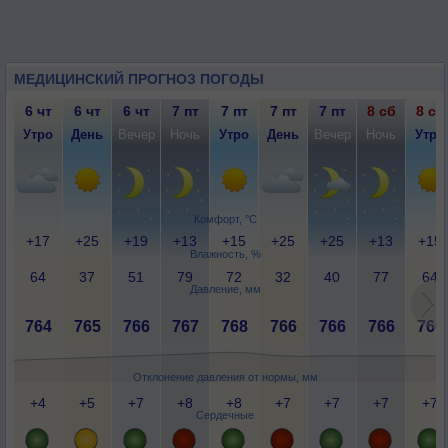
МЕДИЦИНСКИЙ ПРОГНОЗ ПОГОДЫ
6 чт
6 чт
6 чт
7 пт
7 пт
7 пт
7 пт
8 сб
8 сб
Утро
День
Вечер
Ночь
Утро
День
Вечер
Ночь
Утро
Комфорт, °C
+17
+25
+19
+13
+15
+25
+25
+13
+15
Влажность, %
64
37
51
79
72
32
40
77
64
Давление, мм
764
765
766
767
768
766
766
766
766
Отклонение давления от нормы, мм
+4
+5
+7
+8
+8
+7
+7
+7
+7
Сердечные