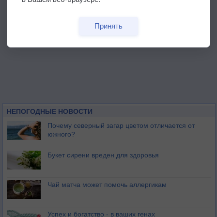
Принять
НЕПОГОДНЫЕ НОВОСТИ
Почему северный загар цветом отличается от
южного?
Букет сирени вреден для здоровья
Чай матча может помочь аллергикам
Успех и богатство - в ваших генах