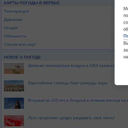
КАРТЫ ПОГОДЫ В ВЕРВЬЕ
М
Температура
п
Давление
с
Осадки
о
П
Облачность
В
Список всех карт
з
на
НОВОЕ О ПОГОДЕ
Дневная температура воздуха в ОАЭ превысила +51
Европейские столицы бьют рекорды жары
Впервые за 155 лет в Лондоне в течение месяца не
Лето продолжит щедро раздавать своё тепло!