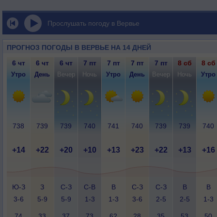
Прослушать погоду в Вервье
ПРОГНОЗ ПОГОДЫ В ВЕРВЬЕ НА 14 ДНЕЙ
6 чт
6 чт
6 чт
7 пт
7 пт
7 пт
7 пт
8 сб
8 сб
Утро
День
Вечер
Ночь
Утро
День
Вечер
Ночь
Утро
738
739
739
740
741
740
739
739
740
+14
+22
+20
+10
+13
+23
+22
+13
+16
Ю-З
З
С-З
С-В
В
С-З
С-З
В
В
3-6
5-9
5-9
1-3
1-3
3-6
2-5
2-5
1-3
74
33
37
73
62
28
35
53
50