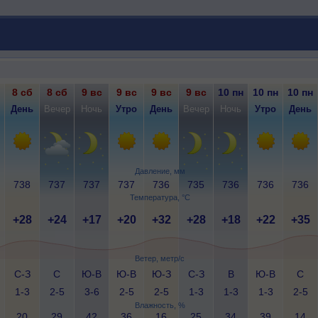
8 сб
8 сб
9 вс
9 вс
9 вс
9 вс
10 пн
10 пн
10 пн
День
Вечер
Ночь
Утро
День
Вечер
Ночь
Утро
День
Давление, мм
738
737
737
737
736
735
736
736
736
Температура, °C
+28
+24
+17
+20
+32
+28
+18
+22
+35
Ветер, метр/с
С-З
С
Ю-В
Ю-В
Ю-З
С-З
В
Ю-В
С
1-3
2-5
3-6
2-5
2-5
1-3
1-3
1-3
2-5
Влажность, %
20
29
42
36
16
25
34
39
14