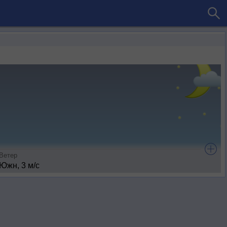
Ветер
Южн, 3 м/с