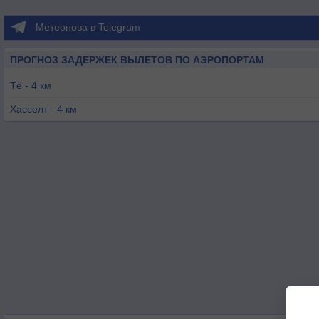
Метеонова в Telegram
ПРОГНОЗ ЗАДЕРЖЕК ВЫЛЕТОВ ПО АЭРОПОРТАМ
Тё - 4 км
Хасселт - 4 км
Спа/Ла-Сувенир - 12 км
Эльсенборн - 25 км
Льеж - 30 км
Маастрих - 36 км