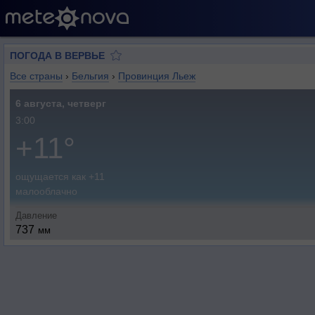
ПОГОДА В ВЕРВЬЕ
Все страны
›
Бельгия
›
Провинция Льеж
6 августа, четверг
3:00
+11°
ощущается как +11
малооблачно
Давление
737
мм