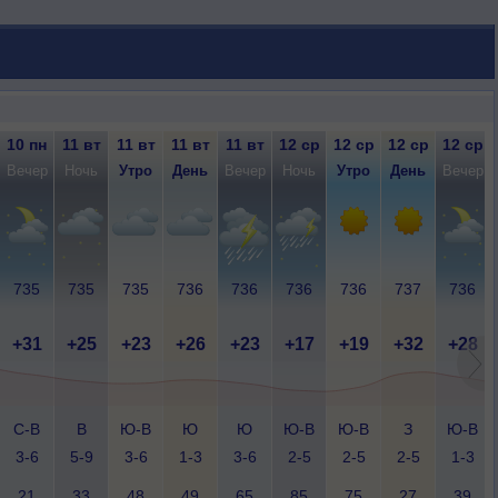
10 пн
11 вт
11 вт
11 вт
11 вт
12 ср
12 ср
12 ср
12 ср
Вечер
Ночь
Утро
День
Вечер
Ночь
Утро
День
Вечер
735
735
735
736
736
736
736
737
736
+31
+25
+23
+26
+23
+17
+19
+32
+28
С-В
В
Ю-В
Ю
Ю
Ю-В
Ю-В
З
Ю-В
3-6
5-9
3-6
1-3
3-6
2-5
2-5
2-5
1-3
21
33
48
49
65
85
75
27
39