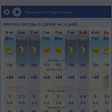
Прослушать погоду в Серене
ПРОГНОЗ ПОГОДЫ В СЕРЕНЕ НА 14 ДНЕЙ
6 чт
6 чт
7 пт
7 пт
7 пт
7 пт
8 сб
8 сб
8 сб
День
Вечер
Ночь
Утро
День
Вечер
Ночь
Утро
День
Давление, мм
750
750
752
752
751
749
750
750
748
Температура, °C
+23
+21
+11
+14
+24
+23
+13
+16
+29
Ветер, метр/с
З
С-З
В
В
С
С
С-В
В
С-В
5-9
5-9
1-3
1-3
3-6
3-6
2-5
1-3
2-5
Влажность, %
30
35
68
58
26
29
61
48
18