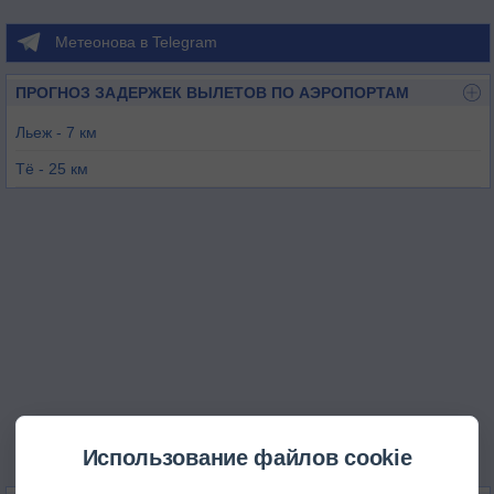
Метеонова в Telegram
ПРОГНОЗ ЗАДЕРЖЕК ВЫЛЕТОВ ПО АЭРОПОРТАМ
Льеж - 7 км
Тё - 25 км
Хасселт - 25 км
Спа/Ла-Сувенир - 31 км
Синт-Труйден - 31 км
Зьотендал - 41 км
Использование файлов cookie