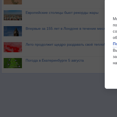
Европейские столицы бьют рекорды жары
М
п
Впервые за 155 лет в Лондоне в течение месяца не
с
о
П
Лето продолжит щедро раздавать своё тепло!
В
з
Погода в Екатеринбурге 5 августа
на