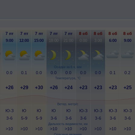
7 пт
7 пт
7 пт
7 пт
7 пт
8 сб
8 сб
8 сб
8 сб
9:00
12:00
15:00
18:00
21:00
0:00
3:00
6:00
9:00
Осадки за 6 ч, мм
0.0
0.1
0.0
0.0
0.0
0.0
0.0
0.1
0.2
Температура, °C
+26
+29
+30
+26
+24
+23
+23
+23
+25
Ветер, метр/с
Ю-З
Ю
Ю
Ю
Ю
Ю-З
Ю-З
Ю-З
Ю-З
3-6
5-9
5-9
3-6
3-6
3-6
3-6
3-6
3-6
Дальность видимости, км
>10
>10
>10
>10
>10
>10
>10
>10
>10
Опасные явления