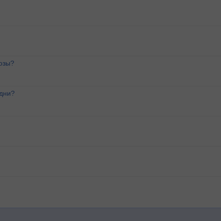
озы?
 дни?