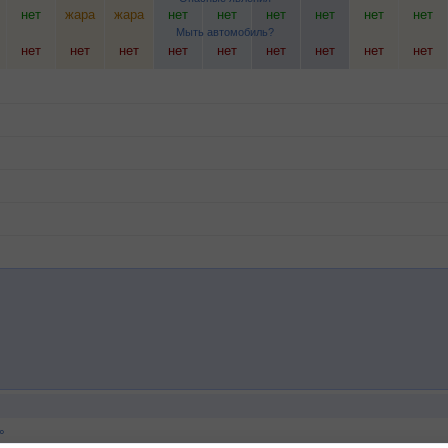
нет
жара
жара
нет
нет
нет
нет
нет
нет
Мыть автомобиль?
нет
нет
нет
нет
нет
нет
нет
нет
нет
°