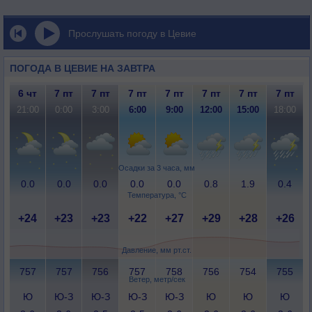
Прослушать погоду в Цевие
ПОГОДА В ЦЕВИЕ НА ЗАВТРА
6 чт
7 пт
7 пт
7 пт
7 пт
7 пт
7 пт
7 пт
21:00
0:00
3:00
6:00
9:00
12:00
15:00
18:00
Осадки за 3 часа, мм
0.0
0.0
0.0
0.0
0.0
0.8
1.9
0.4
Температура, °C
+24
+23
+23
+22
+27
+29
+28
+26
Давление, мм рт.ст.
757
757
756
757
758
756
754
755
Ветер, метр/сек
Ю
Ю-З
Ю-З
Ю-З
Ю-З
Ю
Ю
Ю