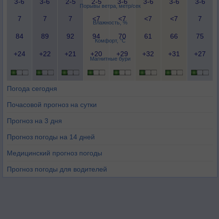
3-6
3-6
2-5
2-5
3-6
3-6
3-6
3-6
Порывы ветра, метр/сек
7
7
7
<7
<7
<7
<7
7
Влажность, %
84
89
92
94
70
61
66
75
Комфорт, °C
+24
+22
+21
+20
+29
+32
+31
+27
Магнитные бури
Погода сегодня
Почасовой прогноз на сутки
Прогноз на 3 дня
Прогноз погоды на 14 дней
Медицинский прогноз погоды
Прогноз погоды для водителей