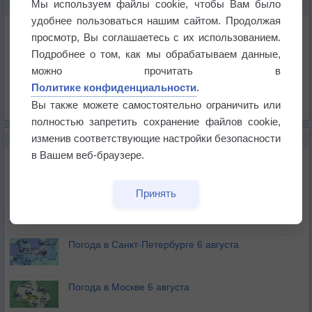
Мы используем файлы cookie, чтобы Вам было
КАРТЫ ПОГОДЫ В НОВОШАХТИНСКЕ
удобнее пользоваться нашим сайтом. Продолжая
Температура
просмотр, Вы соглашаетесь с их использованием.
Давление
Подробнее о том, как мы обрабатываем данные,
Осадки
можно прочитать в
Политике конфиденциальности
.
Облачность
Вы также можете самостоятельно ограничить или
Список всех карт
полностью запретить сохранение файлов cookie,
изменив соответствующие настройки безопасности
НОВОЕ О ПОГОДЕ
в Вашем веб-браузере.
Погода в Екатеринбурге 6 августа
Принять
Погода в Краснодаре 6 августа
Погода в Санкт-Петербурге 6 августа
Погода в Москве 6 августа