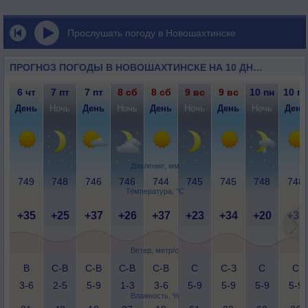
Прослушать погоду в Новошахтинске
ПРОГНОЗ ПОГОДЫ В НОВОШАХТИНСКЕ НА 10 ДНЕЙ
6 чт
7 пт
7 пт
8 сб
8 сб
9 вс
9 вс
10 пн
10 пн
День
Ночь
День
Ночь
День
Ночь
День
Ночь
День
Давление, мм
749
748
746
746
744
745
745
748
748
Температура, °C
+35
+25
+37
+26
+37
+23
+34
+20
+30
Ветер, метр/с
В
С-В
С-В
С-В
С-В
С
С-З
С
С
3-6
2-5
5-9
1-3
3-6
5-9
5-9
5-9
5-9
Влажность, %