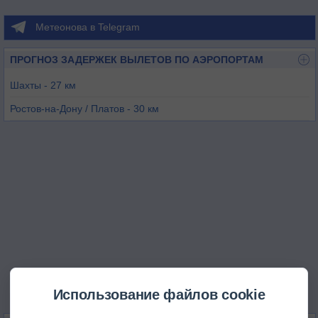
Метеонова в Telegram
ПРОГНОЗ ЗАДЕРЖЕК ВЫЛЕТОВ ПО АЭРОПОРТАМ
Шахты - 27 км
Ростов-на-Дону / Платов - 30 км
Ростов-на-Дону - 56 км
Луганск - 84 км
Таганрог - 103 км
Морозовск - 151 км
Использование файлов cookie