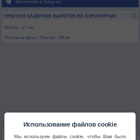
Метеонова в Telegram
ПРОГНОЗ ЗАДЕРЖЕК ВЫЛЕТОВ ПО АЭРОПОРТАМ
Шахты - 27 км
Ростов-на-Дону / Платов - 30 км
Ростов-на-Дону - 56 км
Луганск - 84 км
Таганрог - 103 км
Морозовск - 151 км
Использование файлов cookie
КАРТЫ ПОГОДЫ В НОВОШАХТИНСКЕ
Мы используем файлы cookie, чтобы Вам было