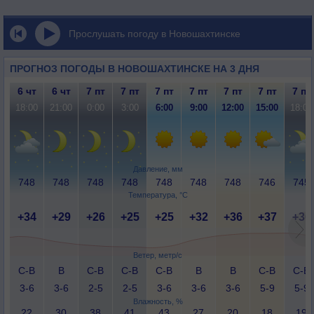
Прослушать погоду в Новошахтинске
ПРОГНОЗ ПОГОДЫ В НОВОШАХТИНСКЕ НА 3 ДНЯ
6 чт
6 чт
7 пт
7 пт
7 пт
7 пт
7 пт
7 пт
7 пт
18:00
21:00
0:00
3:00
6:00
9:00
12:00
15:00
18:00
Давление, мм
748
748
748
748
748
748
748
746
745
Температура, °C
+34
+29
+26
+25
+25
+32
+36
+37
+36
Ветер, метр/с
С-В
В
С-В
С-В
С-В
В
В
С-В
С-В
3-6
3-6
2-5
2-5
3-6
3-6
3-6
5-9
5-9
Влажность, %
22
30
38
41
43
27
20
18
19