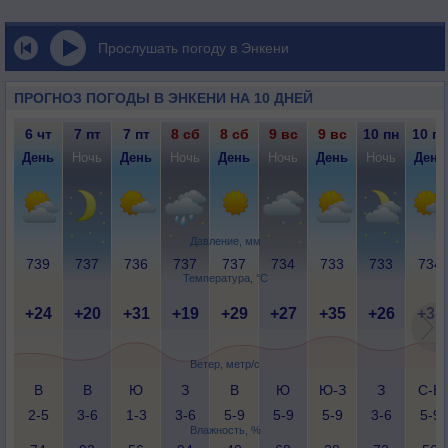
Прослушать погоду в Энкени
ПРОГНОЗ ПОГОДЫ В ЭНКЕНИ НА 10 ДНЕЙ
6 чт
7 пт
7 пт
8 сб
8 сб
9 вс
9 вс
10 пн
10 пн
День
Ночь
День
Ночь
День
Ночь
День
Ночь
День
Давление, мм
739
737
736
737
737
734
733
733
734
Температура, °C
+24
+20
+31
+19
+29
+27
+35
+26
+31
Ветер, метр/с
В
В
Ю
З
В
Ю
Ю-З
З
С-В
2-5
3-6
1-3
3-6
5-9
5-9
5-9
3-6
5-9
Влажность, %