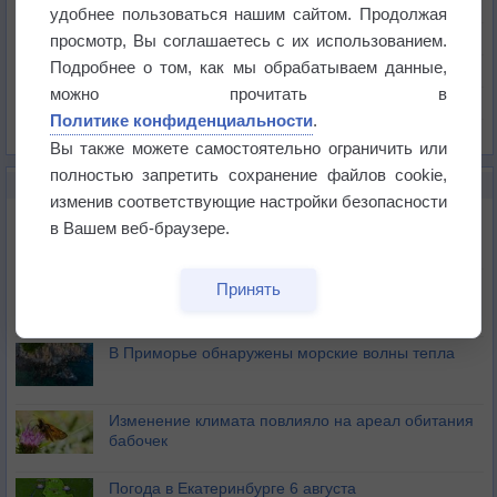
Температура
удобнее пользоваться нашим сайтом. Продолжая
Давление
просмотр, Вы соглашаетесь с их использованием.
Подробнее о том, как мы обрабатываем данные,
Осадки
можно прочитать в
Облачность
Политике конфиденциальности
.
Список всех карт
Вы также можете самостоятельно ограничить или
полностью запретить сохранение файлов cookie,
НОВОЕ О ПОГОДЕ
изменив соответствующие настройки безопасности
Приложение построит маршрут через тень
в Вашем веб-браузере.
Атмосфера начала замерзать
Принять
В Приморье обнаружены морские волны тепла
Изменение климата повлияло на ареал обитания
бабочек
Погода в Екатеринбурге 6 августа