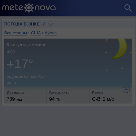
ПОГОДА В ЭНКЕНИ
Все страны
›
США
›
Айова
6 августа, четверг
4:00
+17°
ощущается как +17
ясно
Давление
Влажность
Ветер
739
94
С-В, 2 м/с
мм
%