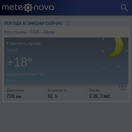
ПОГОДА В ЭНКЕНИ СЕЙЧАС
Все страны
›
США
›
Айова
5 августа, среда
23:00
+18°
ощущается как +18
ясно
Давление
Влажность
Ветер
739
91
С-В, 3 м/с
мм
%