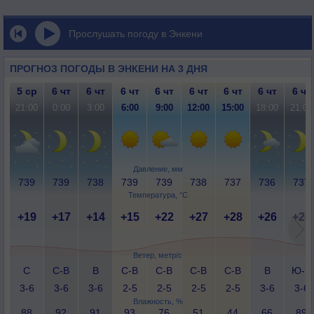
Прослушать погоду в Энкени
ПРОГНОЗ ПОГОДЫ В ЭНКЕНИ НА 3 ДНЯ
5 ср
6 чт
6 чт
6 чт
6 чт
6 чт
6 чт
6 чт
6 чт
21:00
0:00
3:00
6:00
9:00
12:00
15:00
18:00
21:00
Давление, мм
739
739
738
739
739
738
737
736
737
Температура, °C
+19
+17
+14
+15
+22
+27
+28
+26
+20
Ветер, метр/с
С
С-В
В
С-В
С-В
С-В
С-В
В
Ю-В
3-6
3-6
3-6
2-5
2-5
2-5
2-5
3-6
3-6
Влажность, %
88
92
91
93
76
51
44
66
89