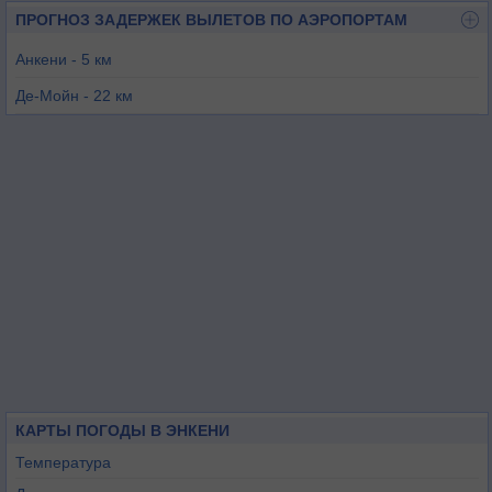
ПРОГНОЗ ЗАДЕРЖЕК ВЫЛЕТОВ ПО АЭРОПОРТАМ
Анкени - 5 км
Де-Мойн - 22 км
Эймс - 30 км
Бун - 41 км
Перри - 47 км
Ньютон - 49 км
КАРТЫ ПОГОДЫ В ЭНКЕНИ
Температура