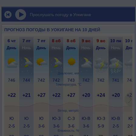
Прослушать погоду в Уокигане
ПРОГНОЗ ПОГОДЫ В УОКИГАНЕ НА 10 ДНЕЙ
6 чт
7 пт
7 пт
8 сб
8 сб
9 вс
9 вс
10 пн
10 пн
День
Ночь
День
Ночь
День
Ночь
День
Ночь
День
Давление, мм
746
744
742
742
743
742
742
741
741
Температура, °C
+22
+21
+27
+22
+27
+20
+24
+20
+22
Ветер, метр/с
Ю
Ю
Ю
Ю-З
С-З
Ю-В
Ю-З
Ю-В
Ю
2-5
2-5
3-6
3-6
3-6
3-6
5-9
2-5
2-5
Влажность, %