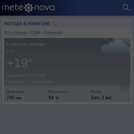
ПОГОДА В УОКИГАНЕ
Все страны
›
США
›
Иллинойс
6 августа, четверг
4:00
+19°
ощущается как +19
пасмурно с просветами
Давление
Влажность
Ветер
745
94
Зап, 2 м/с
мм
%