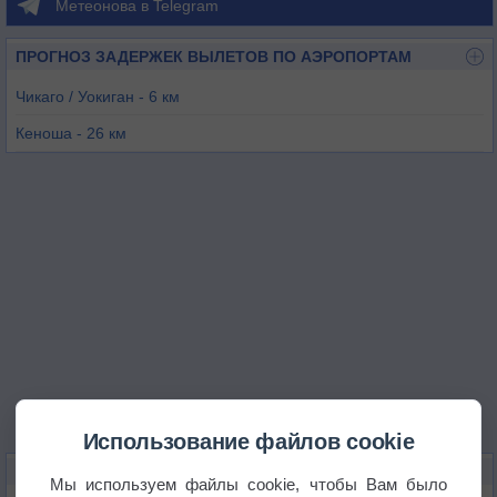
Метеонова в Telegram
ПРОГНОЗ ЗАДЕРЖЕК ВЫЛЕТОВ ПО АЭРОПОРТАМ
Чикаго / Уокиган - 6 км
Кеноша - 26 км
Чикаго / Проспект-Хайтс/Уилинг - 29 км
Расин - 44 км
Чикаго / Чикаго-О'Харе - 44 км
Берлингтон - 50 км
Использование файлов cookie
КАРТЫ ПОГОДЫ В УОКИГАНЕ
Мы используем файлы cookie, чтобы Вам было