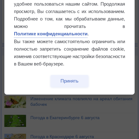
Температура
удобнее пользоваться нашим сайтом. Продолжая
Давление
просмотр, Вы соглашаетесь с их использованием.
Подробнее о том, как мы обрабатываем данные,
Осадки
можно прочитать в
Облачность
Политике конфиденциальности
.
Список всех карт
Вы также можете самостоятельно ограничить или
полностью запретить сохранение файлов cookie,
НОВОЕ О ПОГОДЕ
изменив соответствующие настройки безопасности
Атмосфера начала замерзать
в Вашем веб-браузере.
В Приморье обнаружены морские волны тепла
Принять
Изменение климата повлияло на ареал обитания
бабочек
Погода в Екатеринбурге 6 августа
Погода в Краснодаре 6 августа