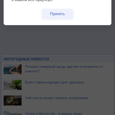
Принять
НЕПОГОДНЫЕ НОВОСТИ
Почему северный загар цветом отличается от
южного?
Букет сирени вреден для здоровья
Чай матча может помочь аллергикам
Успех и богатство - в ваших генах