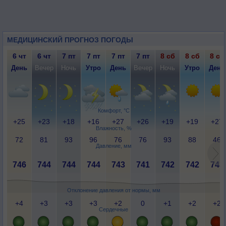
МЕДИЦИНСКИЙ ПРОГНОЗ ПОГОДЫ
6 чт
6 чт
7 пт
7 пт
7 пт
7 пт
8 сб
8 сб
8 сб
День
Вечер
Ночь
Утро
День
Вечер
Ночь
Утро
День
Комфорт, °C
+25
+23
+18
+16
+27
+26
+19
+19
+27
Влажность, %
72
81
93
96
76
76
93
88
46
Давление, мм
746
744
744
744
743
741
742
742
743
Отклонение давления от нормы, мм
+4
+3
+3
+3
+2
0
+1
+2
+2
Сердечные