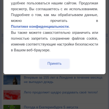
Температура
удобнее пользоваться нашим сайтом. Продолжая
Давление
просмотр, Вы соглашаетесь с их использованием.
Подробнее о том, как мы обрабатываем данные,
Осадки
можно прочитать в
Облачность
Политике конфиденциальности
.
Список всех карт
Вы также можете самостоятельно ограничить или
полностью запретить сохранение файлов cookie,
НОВОЕ О ПОГОДЕ
изменив соответствующие настройки безопасности
Дневная температура воздуха в ОАЭ превысила
в Вашем веб-браузере.
+51°
Европейские столицы бьют рекорды жары
Принять
Впервые за 155 лет в Лондоне в течение месяца
не выпадал дождь
Лето продолжит щедро раздавать своё тепло!
Погода в Екатеринбурге 5 августа