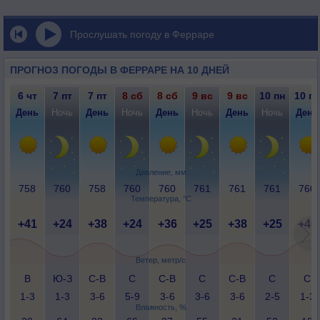
Прослушать погоду в Ферраре
ПРОГНОЗ ПОГОДЫ В ФЕРРАРЕ НА 10 ДНЕЙ
6 чт
7 пт
7 пт
8 сб
8 сб
9 вс
9 вс
10 пн
10 пн
День
Ночь
День
Ночь
День
Ночь
День
Ночь
День
Давление, мм
758
760
758
760
760
761
761
761
760
Температура, °C
+41
+24
+38
+24
+36
+25
+38
+25
+40
Ветер, метр/с
В
Ю-З
С-В
С
С-В
С
С-В
С
С
1-3
1-3
3-6
5-9
3-6
3-6
3-6
2-5
1-3
Влажность, %