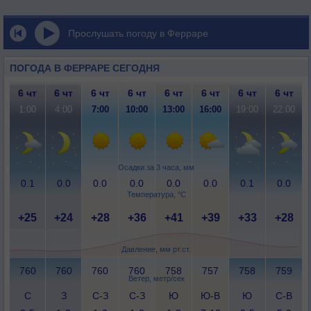
Прослушать погоду в Ферраре
ПОГОДА В ФЕРРАРЕ СЕГОДНЯ
6 чт
6 чт
6 чт
6 чт
6 чт
6 чт
6 чт
6 чт
1:00
4:00
7:00
10:00
13:00
16:00
19:00
22:00
Осадки за 3 часа, мм
0.1
0.0
0.0
0.0
0.0
0.0
0.1
0.0
Температура, °C
+25
+24
+28
+36
+41
+39
+33
+28
Давление, мм рт.ст.
760
760
760
760
758
757
758
759
Ветер, метр/сек
С
З
С-З
С-З
Ю
Ю-В
Ю
С-В