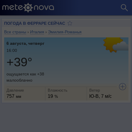
ПОГОДА В ФЕРРАРЕ СЕЙЧАС
Все страны
›
Италия
›
Эмилия-Романья
6 августа, четверг
16:00
+39°
ощущается как +38
малооблачно
Давление
Влажность
Ветер
757
19
Ю-В, 7 м/с
мм
%