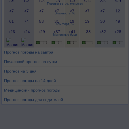
2-5
1-3
1-3
1-3
1-3
7-12
2-5
5-9
Порывы ветра, метр/сек
<7
<7
<7
<7
<7
<7
<7
12
Влажность, %
61
74
53
31
19
19
30
49
Комфорт, °C
+26
+24
+29
+37
+41
+38
+32
+28
Магнитные бури
Прогноз погоды на завтра
Почасовой прогноз на сутки
Прогноз на 3 дня
Прогноз погоды на 14 дней
Медицинский прогноз погоды
Прогноз погоды для водителей