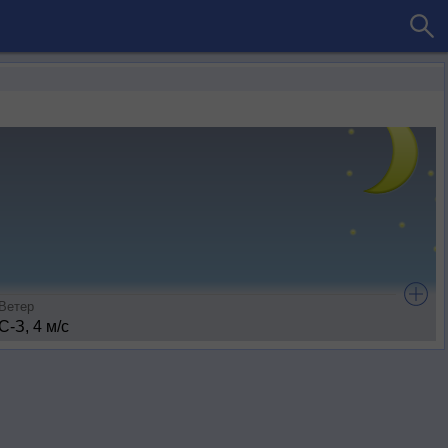
Ветер
С-З, 4 м/с