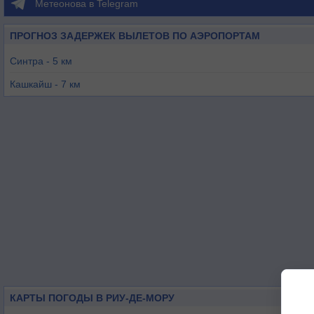
Метеонова в Telegram
ПРОГНОЗ ЗАДЕРЖЕК ВЫЛЕТОВ ПО АЭРОПОРТАМ
Синтра - 5 км
Кашкайш - 7 км
Лиссабон - 16 км
Монтижу - 26 км
Алверка - 28 км
Санта-Круш - 38 км
КАРТЫ ПОГОДЫ В РИУ-ДЕ-МОРУ