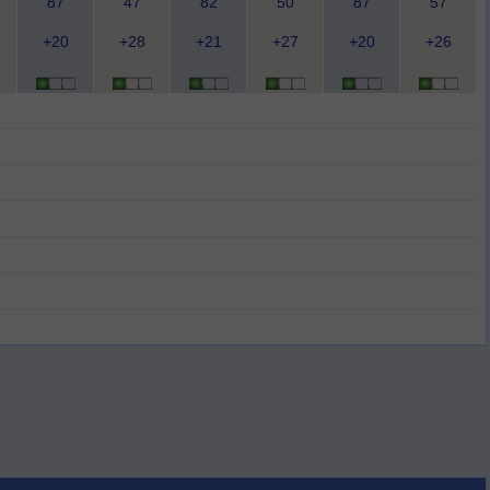
87
47
82
50
87
57
+20
+28
+21
+27
+20
+26