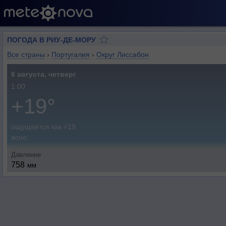
ПОГОДА В РИУ-ДЕ-МОРУ
Все страны
›
Португалия
›
Округ Лиссабон
6 августа, четверг
1:00
+19°
ощущается как +19
ясно
Давление
758
мм