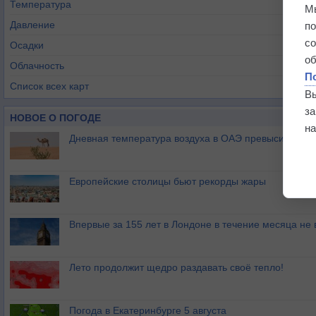
Температура
М
Давление
п
с
Осадки
о
Облачность
П
Список всех карт
В
з
НОВОЕ О ПОГОДЕ
на
Дневная температура воздуха в ОАЭ превысила +51
Европейские столицы бьют рекорды жары
Впервые за 155 лет в Лондоне в течение месяца не
Лето продолжит щедро раздавать своё тепло!
Погода в Екатеринбурге 5 августа