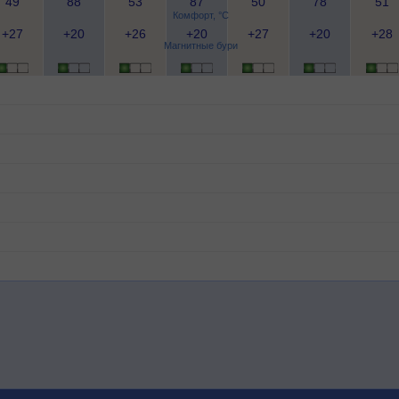
49
88
53
87
50
78
51
Комфорт, °C
+27
+20
+26
+20
+27
+20
+28
Магнитные бури