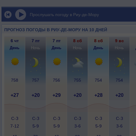
Прослушать погоду в Риу-де-Мору
ПРОГНОЗ ПОГОДЫ В РИУ-ДЕ-МОРУ НА 10 ДНЕЙ
6 чт
7 пт
7 пт
8 сб
8 сб
9 вс
День
Ночь
День
Ночь
День
Ночь
758
757
756
755
754
754
+27
+20
+29
+20
+28
+20
С-З
С-З
С-З
С-З
С-З
С-З
7-12
5-9
5-9
3-6
5-9
3-6