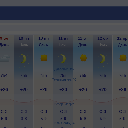
9 вс
10 пн
10 пн
11 вт
11 вт
12 ср
12 ср
День
Ночь
День
Ночь
День
Ночь
День
Давление, мм
754
755
755
755
755
755
755
Температура, °C
+26
+20
+26
+20
+26
+20
+28
Ветер, метр/с
С-З
С-З
С-З
С-З
С-З
С-З
С-З
5-9
3-6
5-9
5-9
5-9
5-9
5-9
Влажность, %