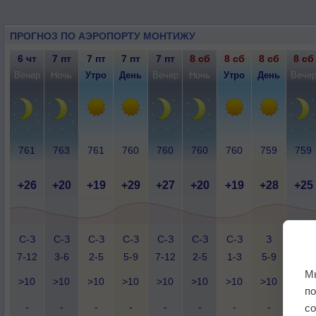
ПРОГНОЗ ПО АЭРОПОРТУ МОНТИЖУ
6 чт
7 пт
7 пт
7 пт
7 пт
8 сб
8 сб
8 сб
8 сб
Вечер
Ночь
Утро
День
Вечер
Ночь
Утро
День
Вече
761
763
761
760
760
760
760
759
759
+26
+20
+19
+29
+27
+20
+19
+28
+25
С-З
С-З
С-З
С-З
С-З
С-З
С-З
З
З
7-12
3-6
2-5
5-9
7-12
2-5
1-3
5-9
7-12
М
>10
>10
>10
>10
>10
>10
>10
>10
>10
п
-
-
-
-
-
-
-
-
-
с