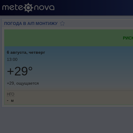
ПОГОДА В А/П МОНТИЖУ
РИС
6 августа, четверг
13:00
+29°
+29, ощущается
НГО
-
м