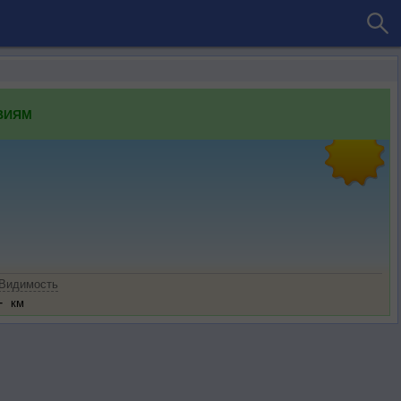
ВИЯМ
Видимость
-
км