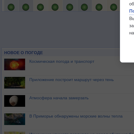
о
П
В
з
на
НОВОЕ О ПОГОДЕ
Космическая погода и транспорт
Приложение построит маршрут через тень
Атмосфера начала замерзать
В Приморье обнаружены морские волны тепла