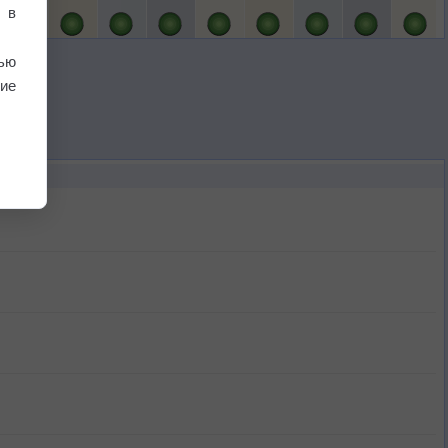
 в
ью
ие