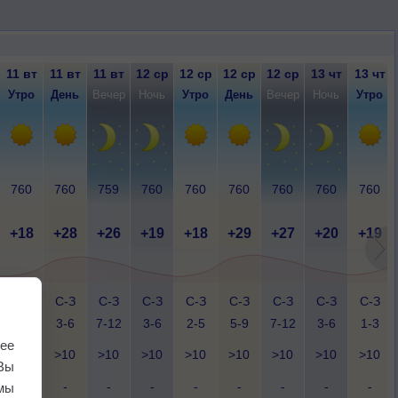
11 вт
11 вт
11 вт
12 ср
12 ср
12 ср
12 ср
13 чт
13 чт
Утро
День
Вечер
Ночь
Утро
День
Вечер
Ночь
Утро
760
760
759
760
760
760
760
760
760
+18
+28
+26
+19
+18
+29
+27
+20
+19
С-З
С-З
С-З
С-З
С-З
С-З
С-З
С-З
С-З
2-5
3-6
7-12
3-6
2-5
5-9
7-12
3-6
1-3
ее
>10
>10
>10
>10
>10
>10
>10
>10
>10
Вы
-
-
-
-
-
-
-
-
-
мы