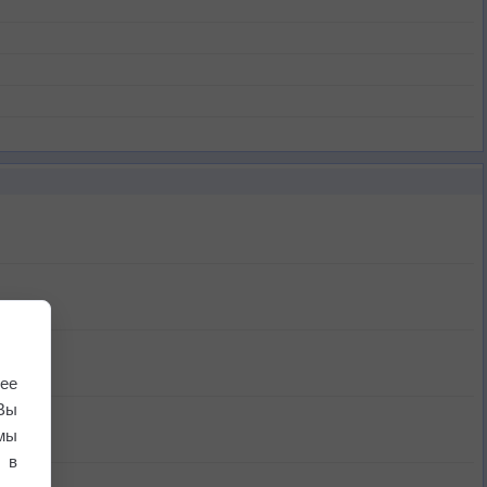
ее
Вы
мы
 в