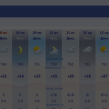
9 вс
10 пн
10 пн
11 вт
11 вт
12 ср
12 ср
День
Ночь
День
Ночь
День
Ночь
День
Давление, мм
748
749
751
753
752
751
751
Температура, °C
+21
+14
+23
+15
+25
+19
+27
Ветер, метр/с
З
С
З
С-В
Ю-В
В
Ю-З
3-6
1-3
3-6
2-5
3-6
2-5
2-5
Влажность, %