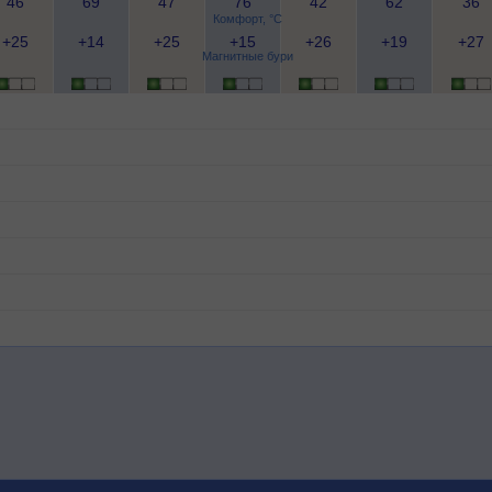
46
69
47
76
42
62
36
Комфорт, °C
+25
+14
+25
+15
+26
+19
+27
Магнитные бури