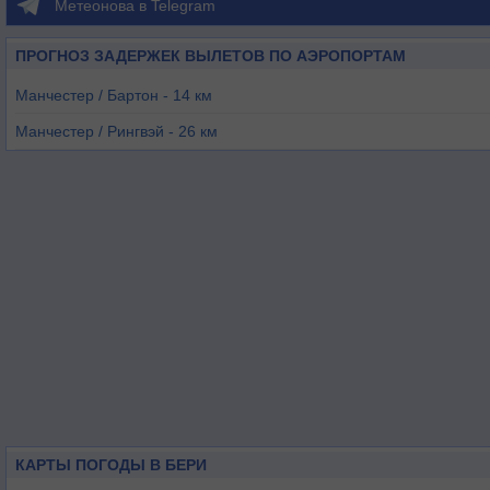
Метеонова в Telegram
ПРОГНОЗ ЗАДЕРЖЕК ВЫЛЕТОВ ПО АЭРОПОРТАМ
Манчестер / Бартон - 14 км
Манчестер / Рингвэй - 26 км
Манчестер / Вудфорд - 30 км
Уартон - 42 км
Ливерпуль - 46 км
Вудвейл - 50 км
КАРТЫ ПОГОДЫ В БЕРИ