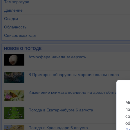
Температура
Давление
Осадки
Облачность
Список всех карт
НОВОЕ О ПОГОДЕ
Атмосфера начала замерзать
В Приморье обнаружены морские волны тепла
Изменение климата повлияло на ареал обитания ба
М
п
Погода в Екатеринбурге 6 августа
с
о
Погода в Краснодаре 6 августа