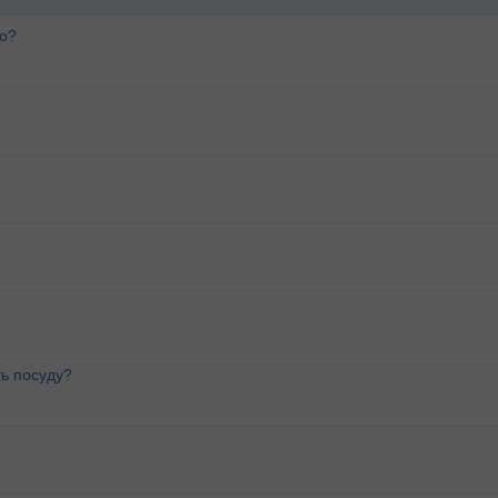
го?
ь посуду?