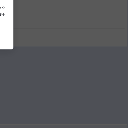
ью
ие