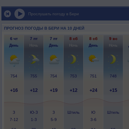
Прослушать погоду в Бери
ПРОГНОЗ ПОГОДЫ В БЕРИ НА 10 ДНЕЙ
6 чт
7 пт
7 пт
8 сб
8 сб
9 вс
День
Ночь
День
Ночь
День
Ночь
754
755
754
753
751
748
+16
+12
+19
+12
+24
+15
З
Ю-З
З
Штиль
Ю
Штиль
7-12
1-3
5-9
3-6