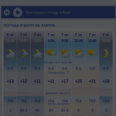
Прослушать погоду в Бери
ПОГОДА В БЕРИ НА ЗАВТРА
6 чт
7 пт
7 пт
7 пт
7 пт
7 пт
7 пт
7 пт
21:00
0:00
3:00
6:00
9:00
12:00
15:00
18:00
Осадки за 3 часа, мм
0.0
0.0
0.0
0.0
0.0
0.1
0.0
0.0
Температура, °C
+13
+12
+11
+11
+17
+20
+21
+18
Давление, мм рт.ст.
755
755
754
754
754
754
753
753
Ветер, метр/сек
З
Ю-З
Ю
Ю
Ю-З
З
З
З