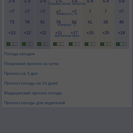
2-5
1-3
2-5
2-5
3-6
5-9
5-9
3-6
Порывы ветра, метр/сек
<7
<7
<7
<7
<7
7
7
<7
Влажность, %
73
78
81
76
56
41
39
46
Комфорт, °C
+13
+12
+11
+11
+17
+20
+25
+18
Магнитные бури
Погода сегодня
Почасовой прогноз на сутки
Прогноз на 3 дня
Прогноз погоды на 14 дней
Медицинский прогноз погоды
Прогноз погоды для водителей