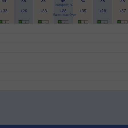
44
55
35
45
30
38
28
Комфорт, °C
+33
+26
+33
+28
+35
+28
+37
Магнитные бури