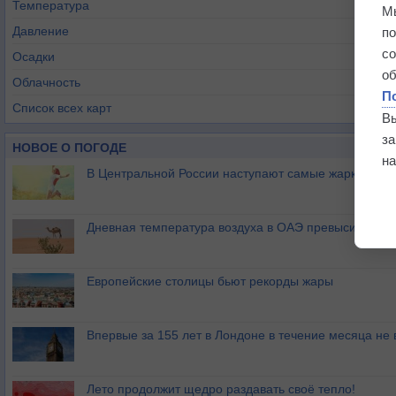
Температура
М
Давление
п
с
Осадки
о
Облачность
П
Список всех карт
В
з
НОВОЕ О ПОГОДЕ
на
В Центральной России наступают самые жаркие дни 
Дневная температура воздуха в ОАЭ превысила +51
Европейские столицы бьют рекорды жары
Впервые за 155 лет в Лондоне в течение месяца не
Лето продолжит щедро раздавать своё тепло!