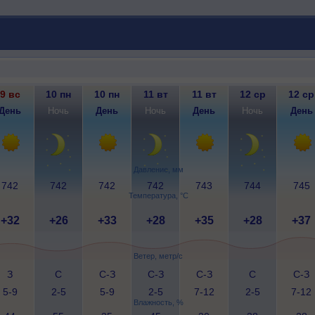
9 вс
10 пн
10 пн
11 вт
11 вт
12 ср
12 ср
День
Ночь
День
Ночь
День
Ночь
День
Давление, мм
742
742
742
742
743
744
745
Температура, °C
+32
+26
+33
+28
+35
+28
+37
Ветер, метр/с
З
С
С-З
С-З
С-З
С
С-З
5-9
2-5
5-9
2-5
7-12
2-5
7-12
Влажность, %