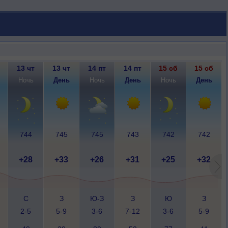
13 чт
13 чт
14 пт
14 пт
15 сб
15 сб
Ночь
День
Ночь
День
Ночь
День
744
745
745
743
742
742
+28
+33
+26
+31
+25
+32
С
З
Ю-З
З
Ю
З
2-5
5-9
3-6
7-12
3-6
5-9