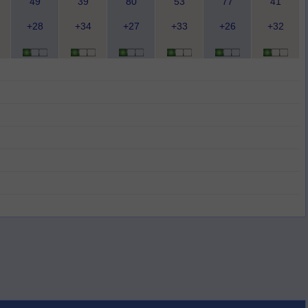
49
39
80
53
77
41
+28
+34
+27
+33
+26
+32