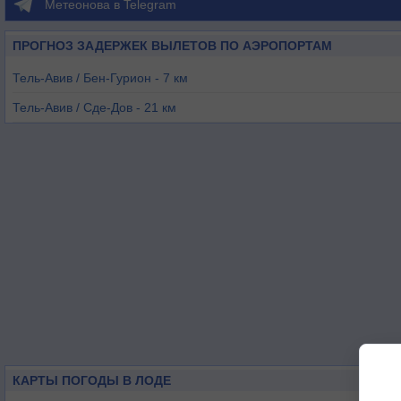
Метеонова в Telegram
ПРОГНОЗ ЗАДЕРЖЕК ВЫЛЕТОВ ПО АЭРОПОРТАМ
Тель-Авив / Бен-Гурион - 7 км
Тель-Авив / Сде-Дов - 21 км
Иерусалим / Атарот - 32 км
Иерихон - 57 км
Беэр-Шева - 76 км
Хайфа - 97 км
КАРТЫ ПОГОДЫ В ЛОДЕ