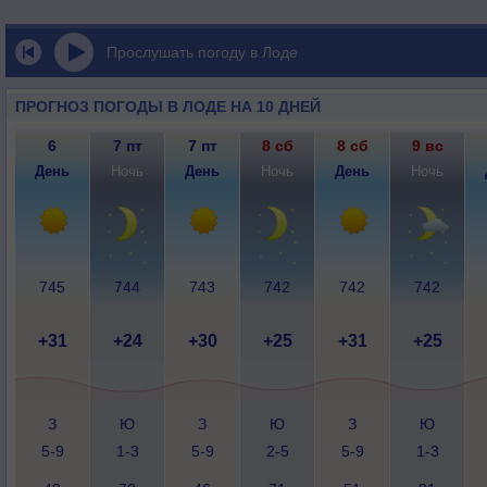
Прослушать погоду в Лоде
ПРОГНОЗ ПОГОДЫ В ЛОДЕ НА 10 ДНЕЙ
6
7 пт
7 пт
8 сб
8 сб
9 вс
День
Ночь
День
Ночь
День
Ночь
745
744
743
742
742
742
+31
+24
+30
+25
+31
+25
З
Ю
З
Ю
З
Ю
5-9
1-3
5-9
2-5
5-9
1-3