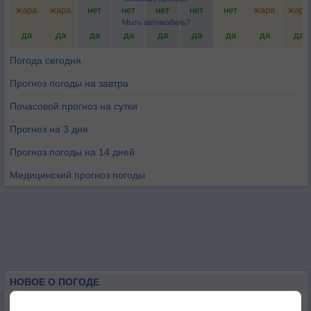
жара
жара
нет
нет
нет
нет
нет
жара
жара
Мыть автомобиль?
да
да
да
да
да
да
да
да
да
Погода сегодня
Прогноз погоды на завтра
Почасовой прогноз на сутки
Прогноз на 3 дня
Прогноз погоды на 14 дней
Медицинский прогноз погоды
НОВОЕ О ПОГОДЕ
Атмосфера начала замерзать