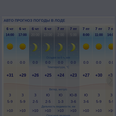
АВТО ПРОГНОЗ ПОГОДЫ В ЛОДЕ
6 чт
6 чт
6 чт
6 чт
7 пт
7 пт
7 пт
7 пт
7 пт
14:00
17:00
20:00
23:00
2:00
5:00
8:00
11:00
14:00
Осадки за 6 ч, мм
0.0
0.0
0.0
0.0
0.0
0.0
0.0
0.0
0.0
Температура, °C
+31
+29
+26
+25
+24
+23
+27
+30
+30
Ветер, метр/с
З
З
З
Ю
Ю
Ю-В
Ю
З
З
5-9
5-9
2-5
2-5
1-3
3-6
3-6
5-9
5-9
Дальность видимости, км
>10
>10
>10
>10
>10
>10
>10
>10
>10
Опасные явления