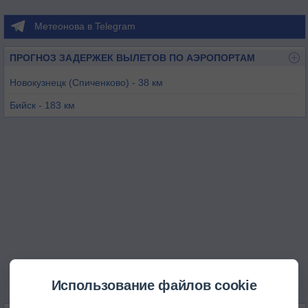
Метеонова в Telegram
ПРОГНОЗ ЗАДЕРЖЕК ВЫЛЕТОВ ПО АЭРОПОРТАМ
Новокузнецк (Спиченково) - 38 км
Бийск - 183 км
Кемерово - 202 км
Горно-Алтайск - 207 км
Шарыпово - 238 км
Барнаул - 253 км
Использование файлов cookie