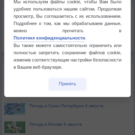
Мы используем файлы cookie, чтобы Вам было
КАРТЫ ПОГОДЫ В ОСИННИКАХ
удобнее пользоваться нашим сайтом. Продолжая
Температура
просмотр, Вы соглашаетесь с их использованием.
Давление
Подробнее о том, как мы обрабатываем данные,
Осадки
можно прочитать в
Политике конфиденциальности
.
Облачность
Вы также можете самостоятельно ограничить или
Список всех карт
полностью запретить сохранение файлов cookie,
изменив соответствующие настройки безопасности
НОВОЕ О ПОГОДЕ
в Вашем веб-браузере.
Погода в Екатеринбурге 6 августа
Принять
Погода в Краснодаре 6 августа
Погода в Санкт-Петербурге 6 августа
Погода в Москве 6 августа