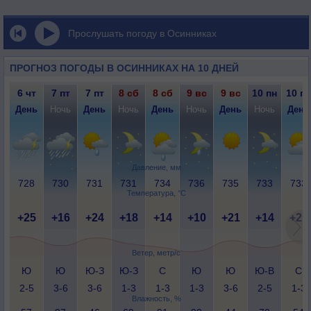
Прослушать погоду в Осинниках
ПРОГНОЗ ПОГОДЫ В ОСИННИКАХ НА 10 ДНЕЙ
6 чт
7 пт
7 пт
8 сб
8 сб
9 вс
9 вс
10 пн
10 пн
День
Ночь
День
Ночь
День
Ночь
День
Ночь
День
Давление, мм
728
730
731
731
734
736
735
733
733
Температура, °C
+25
+16
+24
+18
+14
+10
+21
+14
+21
Ветер, метр/с
Ю
Ю
Ю-З
Ю-З
С
Ю
Ю
Ю-В
С
2-5
3-6
3-6
1-3
1-3
1-3
3-6
2-5
1-3
Влажность, %