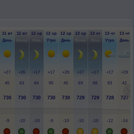
11 вт
11 вт
12 ср
12 ср
12 ср
12 ср
13 чт
13 чт
13 чт
День
Вечер
Ночь
Утро
День
Вечер
Ночь
Утро
День
+27
+26
+17
+17
+28
+27
+17
+17
+29
45
63
84
85
45
69
88
93
42
730
730
730
730
730
729
729
728
727
-9
-10
-10
-9
-10
-10
-10
-12
-14