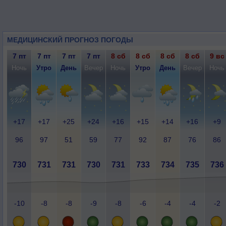
МЕДИЦИНСКИЙ ПРОГНОЗ ПОГОДЫ
7 пт
7 пт
7 пт
7 пт
8 сб
8 сб
8 сб
8 сб
9 вс
Ночь
Утро
День
Вечер
Ночь
Утро
День
Вечер
Ночь
+17
+17
+25
+24
+16
+15
+14
+16
+9
96
97
51
59
77
92
87
76
86
730
731
731
730
731
733
734
735
736
-10
-8
-8
-9
-8
-6
-4
-4
-2