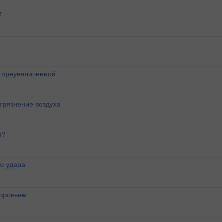
т
о преувеличенной
агрязнение воздуха
и?
о удара
доровьем