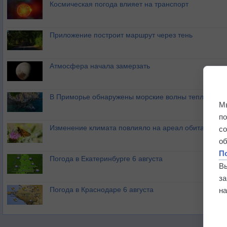
Космическая погода влияет на транспорт
Приложение построит маршрут через тень
Атмосфера начала замерзать
В Приморье обнаружены морские волны тепла
М
п
Изменение климата повлияло на ареал обитания ба
с
о
П
Погода в Екатеринбурге 6 августа
В
з
Погода в Краснодаре 6 августа
на