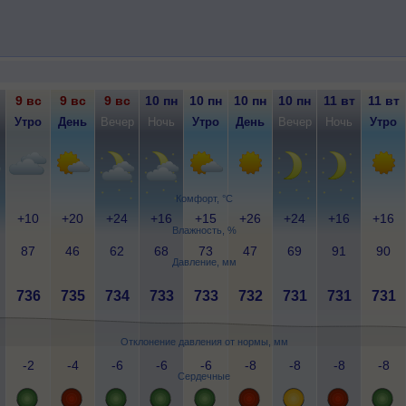
9 вс
9 вс
9 вс
10 пн
10 пн
10 пн
10 пн
11 вт
11 вт
Утро
День
Вечер
Ночь
Утро
День
Вечер
Ночь
Утро
Комфорт, °C
+10
+20
+24
+16
+15
+26
+24
+16
+16
Влажность, %
87
46
62
68
73
47
69
91
90
Давление, мм
736
735
734
733
733
732
731
731
731
Отклонение давления от нормы, мм
-2
-4
-6
-6
-6
-8
-8
-8
-8
Сердечные