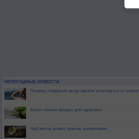
НЕПОГОДНЫЕ НОВОСТИ
Почему северный загар цветом отличается от южно
Букет сирени вреден для здоровья
Чай матча может помочь аллергикам