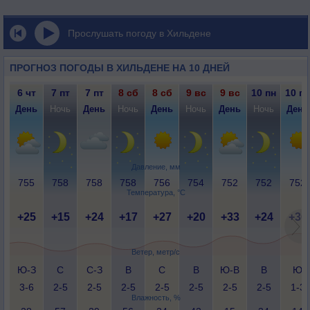
Прослушать погоду в Хильдене
ПРОГНОЗ ПОГОДЫ В ХИЛЬДЕНЕ НА 10 ДНЕЙ
6 чт
7 пт
7 пт
8 сб
8 сб
9 вс
9 вс
10 пн
10 пн
День
Ночь
День
Ночь
День
Ночь
День
Ночь
День
Давление, мм
755
758
758
758
756
754
752
752
752
Температура, °C
+25
+15
+24
+17
+27
+20
+33
+24
+36
Ветер, метр/с
Ю-З
С
С-З
В
С
В
Ю-В
В
Ю
3-6
2-5
2-5
2-5
2-5
2-5
2-5
2-5
1-3
Влажность, %