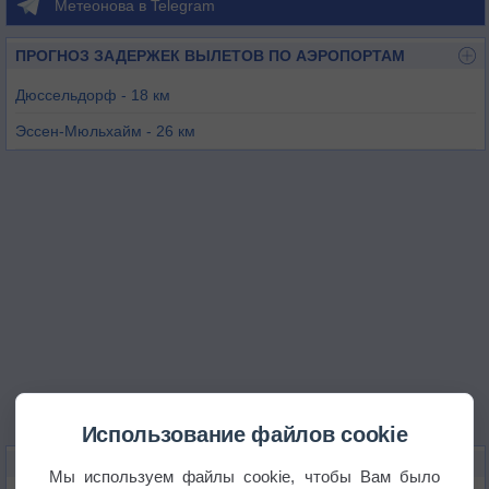
Метеонова в Telegram
ПРОГНОЗ ЗАДЕРЖЕК ВЫЛЕТОВ ПО АЭРОПОРТАМ
Дюссельдорф - 18 км
Эссен-Мюльхайм - 26 км
Мюнхенгладбах - 31 км
Кёльн-Бонн - 37 км
Ноервених - 43 км
Майнерцхаген - 47 км
Использование файлов cookie
КАРТЫ ПОГОДЫ В ХИЛЬДЕНЕ
Мы используем файлы cookie, чтобы Вам было