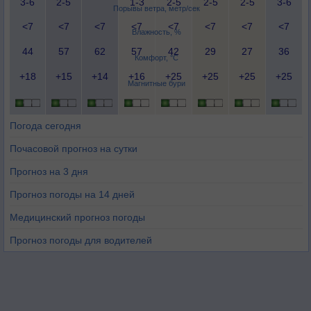
3-6
2-5
1-3
2-5
2-5
2-5
3-6
Порывы ветра, метр/сек
<7
<7
<7
<7
<7
<7
<7
<7
Влажность, %
44
57
62
57
42
29
27
36
Комфорт, °C
+18
+15
+14
+16
+25
+25
+25
+25
Магнитные бури
Погода сегодня
Почасовой прогноз на сутки
Прогноз на 3 дня
Прогноз погоды на 14 дней
Медицинский прогноз погоды
Прогноз погоды для водителей