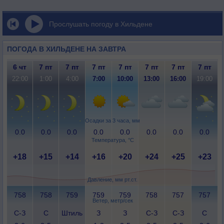
Прослушать погоду в Хильдене
ПОГОДА В ХИЛЬДЕНЕ НА ЗАВТРА
6 чт
7 пт
7 пт
7 пт
7 пт
7 пт
7 пт
7 пт
22:00
1:00
4:00
7:00
10:00
13:00
16:00
19:00
Осадки за 3 часа, мм
0.0
0.0
0.0
0.0
0.0
0.0
0.0
0.0
Температура, °C
+18
+15
+14
+16
+20
+24
+25
+23
Давление, мм рт.ст.
758
758
759
759
759
758
757
757
Ветер, метр/сек
С-З
С
Штиль
З
З
С-З
С-З
С