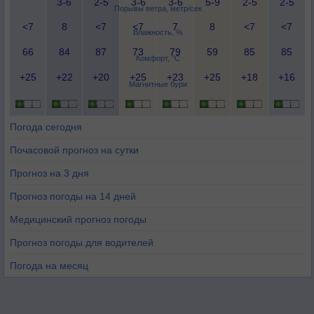
3-6
2-5
3-6
3-6
5-9
2-5
2-5
Порывы ветра, метр/сек
<7
8
<7
<7
7
8
<7
<7
Влажность, %
66
84
87
73
79
59
85
85
Комфорт, °C
+25
+22
+20
+25
+23
+25
+18
+16
Магнитные бури
Погода сегодня
Почасовой прогноз на сутки
Прогноз на 3 дня
Прогноз погоды на 14 дней
Медицинский прогноз погоды
Прогноз погоды для водителей
Погода на месяц