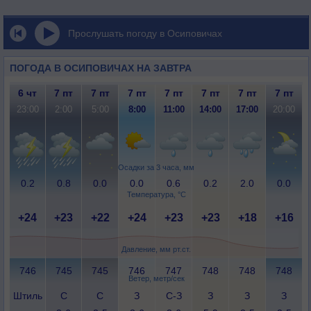
Прослушать погоду в Осиповичах
ПОГОДА В ОСИПОВИЧАХ НА ЗАВТРА
6 чт
7 пт
7 пт
7 пт
7 пт
7 пт
7 пт
7 пт
23:00
2:00
5:00
8:00
11:00
14:00
17:00
20:00
Осадки за 3 часа, мм
0.2
0.8
0.0
0.0
0.6
0.2
2.0
0.0
Температура, °C
+24
+23
+22
+24
+23
+23
+18
+16
Давление, мм рт.ст.
746
745
745
746
747
748
748
748
Ветер, метр/сек
Штиль
С
С
З
С-З
З
З
З