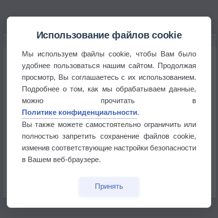
Использование файлов cookie
НОВОЕ О ПОГОДЕ
Мы используем файлы cookie, чтобы Вам было
Атмосфера начала замерзать
удобнее пользоваться нашим сайтом. Продолжая
просмотр, Вы соглашаетесь с их использованием.
В Приморье обнаружены морские волны тепла
Подробнее о том, как мы обрабатываем данные,
можно прочитать в
Политике конфиденциальности
.
Изменение климата повлияло на ареал обитания
бабочек
Вы также можете самостоятельно ограничить или
полностью запретить сохранение файлов cookie,
Погода в Екатеринбурге 6 августа
изменив соответствующие настройки безопасности
в Вашем веб-браузере.
Погода в Краснодаре 6 августа
Принять