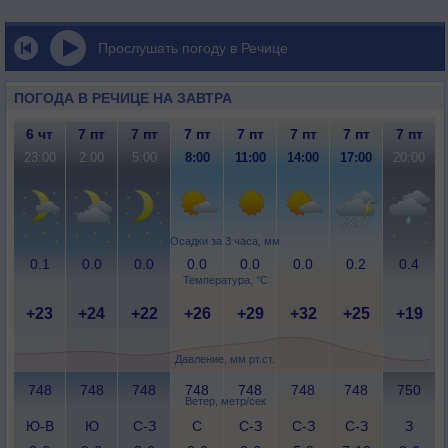
Прослушать погоду в Речице
ПОГОДА В РЕЧИЦЕ НА ЗАВТРА
6 чт
7 пт
7 пт
7 пт
7 пт
7 пт
7 пт
7 пт
23:00
2:00
5:00
8:00
11:00
14:00
17:00
20:00
Осадки за 3 часа, мм
0.1
0.0
0.0
0.0
0.0
0.0
0.2
0.4
Температура, °C
+23
+24
+22
+26
+29
+32
+25
+19
Давление, мм рт.ст.
748
748
748
748
748
748
748
750
Ветер, метр/сек
Ю-В
Ю
С-З
С
С-З
С-З
С-З
З