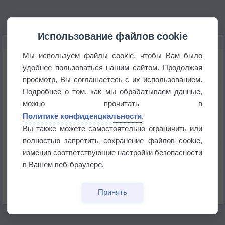
Использование файлов cookie
НОВОЕ О ПОГОДЕ
Мы используем файлы cookie, чтобы Вам было
Космическая погода и транспорт
удобнее пользоваться нашим сайтом. Продолжая
просмотр, Вы соглашаетесь с их использованием.
Приложение построит маршрут через тень
Подробнее о том, как мы обрабатываем данные,
можно прочитать в
Политике конфиденциальности
.
Атмосфера начала замерзать
Вы также можете самостоятельно ограничить или
полностью запретить сохранение файлов cookie,
В Приморье обнаружены морские волны тепла
изменив соответствующие настройки безопасности
в Вашем веб-браузере.
Изменение климата повлияло на ареал обитания
бабочек
Принять