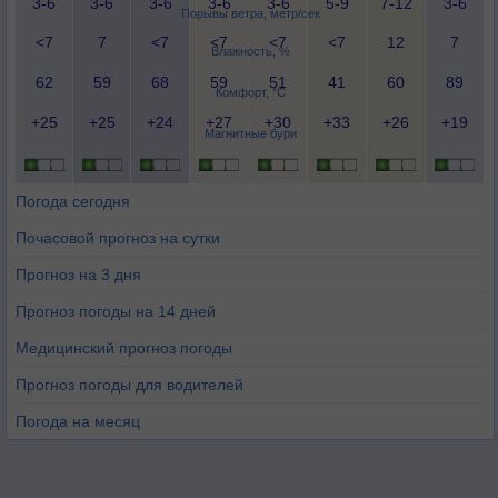
3-6
3-6
3-6
3-6
3-6
5-9
7-12
3-6
Порывы ветра, метр/сек
<7
7
<7
<7
<7
<7
12
7
Влажность, %
62
59
68
59
51
41
60
89
Комфорт, °C
+25
+25
+24
+27
+30
+33
+26
+19
Магнитные бури
Погода сегодня
Почасовой прогноз на сутки
Прогноз на 3 дня
Прогноз погоды на 14 дней
Медицинский прогноз погоды
Прогноз погоды для водителей
Погода на месяц