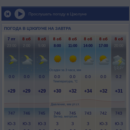
Прослушать погоду в Цзюлуне
ПОГОДА В ЦЗЮЛУНЕ НА ЗАВТРА
7 пт
8 сб
8 сб
8 сб
8 сб
8 сб
8 сб
8 сб
23:00
2:00
5:00
8:00
11:00
14:00
17:00
20:00
Осадки за 3 часа, мм
0.0
0.0
0.0
0.0
0.0
0.0
0.0
0.2
Температура, °C
+29
+29
+29
+30
+32
+34
+32
+31
Давление, мм рт.ст.
747
746
745
746
745
743
742
743
Ветер, метр/сек
Ю-З
Ю-З
Ю-З
З
З
З
Ю-З
Ю-З