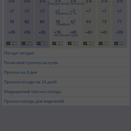
3-6
3-6
3-6
3-6
3-6
3-6
3-6
3-6
Порывы ветра, метр/сек
<7
<7
<7
<7
<7
<7
<7
<7
Влажность, %
78
82
84
78
67
63
73
77
Комфорт, °C
+35
+35
+35
+36
+40
+43
+41
+39
Магнитные бури
Погода сегодня
Почасовой прогноз на сутки
Прогноз на 3 дня
Прогноз погоды на 14 дней
Медицинский прогноз погоды
Прогноз погоды для водителей