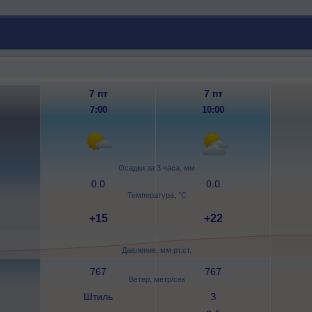
7 пт
7 пт
7:00
10:00
Осадки за 3 часа, мм
0.0
0.0
Температура, °C
+15
+22
Давление, мм рт.ст.
767
767
Ветер, метр/сек
Штиль
З