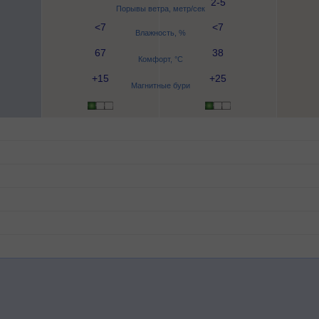
2-5
Порывы ветра, метр/сек
<7
<7
Влажность, %
67
38
Комфорт, °C
+15
+25
Магнитные бури