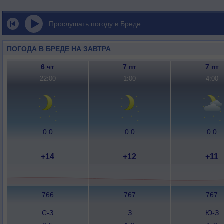
Прослушать погоду в Бреде
ПОГОДА В БРЕДЕ НА ЗАВТРА
6 чт
7 пт
7 пт
22:00
1:00
4:00
0.0
0.0
0.0
+14
+12
+11
766
767
767
С-З
З
Ю-З