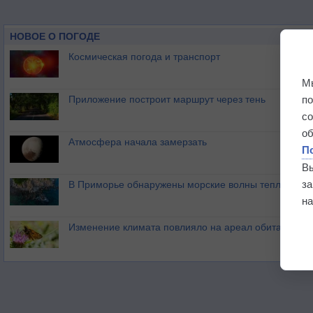
НОВОЕ О ПОГОДЕ
Космическая погода и транспорт
М
п
Приложение построит маршрут через тень
с
о
Атмосфера начала замерзать
П
В
з
В Приморье обнаружены морские волны тепла
на
Изменение климата повлияло на ареал обитания ба