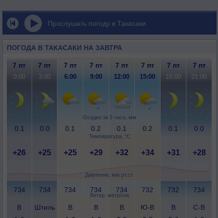
Прослушать погоду в Такасаки
ПОГОДА В ТАКАСАКИ НА ЗАВТРА
7 пт
7 пт
7 пт
7 пт
7 пт
7 пт
7 пт
7 пт
0:00
3:00
6:00
9:00
12:00
15:00
18:00
21:00
Осадки за 3 часа, мм
0.1
0.0
0.1
0.2
0.1
0.2
0.1
0.0
Температура, °C
+26
+25
+25
+29
+32
+34
+31
+28
Давление, мм рт.ст.
734
734
734
734
734
732
732
734
Ветер, метр/сек
В
Штиль
В
В
В
Ю-В
В
С-В