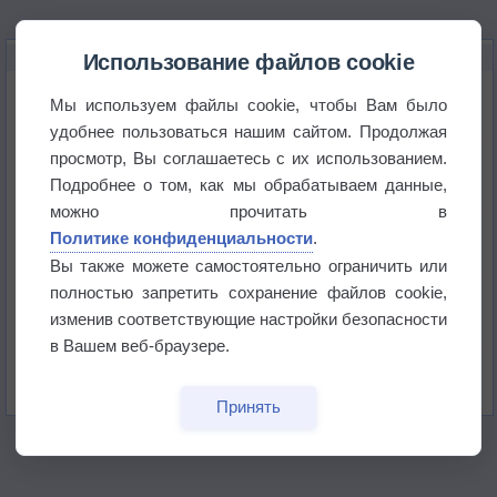
НОВОЕ О ПОГОДЕ
Использование файлов cookie
Дневная температура воздуха в ОАЭ превысила
Мы используем файлы cookie, чтобы Вам было
+51°
удобнее пользоваться нашим сайтом. Продолжая
просмотр, Вы соглашаетесь с их использованием.
Европейские столицы бьют рекорды жары
Подробнее о том, как мы обрабатываем данные,
можно прочитать в
Впервые за 155 лет в Лондоне в течение месяца
Политике конфиденциальности
.
не выпадал дождь
Вы также можете самостоятельно ограничить или
полностью запретить сохранение файлов cookie,
Лето продолжит щедро раздавать своё тепло!
изменив соответствующие настройки безопасности
в Вашем веб-браузере.
Погода в Екатеринбурге 5 августа
Принять