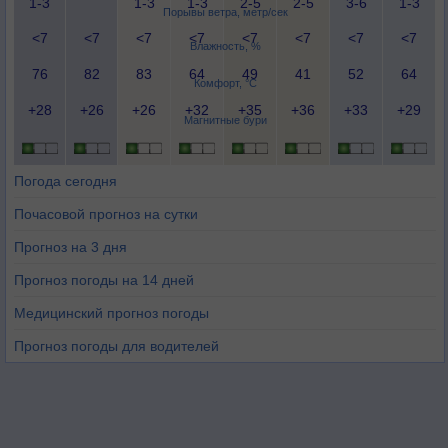
1-3
1-3
1-3
2-5
2-5
3-6
1-3
Порывы ветра, метр/сек
<7
<7
<7
<7
<7
<7
<7
<7
Влажность, %
76
82
83
64
49
41
52
64
Комфорт, °C
+28
+26
+26
+32
+35
+36
+33
+29
Магнитные бури
Погода сегодня
Почасовой прогноз на сутки
Прогноз на 3 дня
Прогноз погоды на 14 дней
Медицинский прогноз погоды
Прогноз погоды для водителей