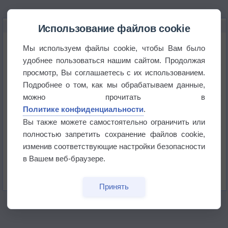
НОВОЕ О ПОГОДЕ
Использование файлов cookie
Приложение построит маршрут через тень
Мы используем файлы cookie, чтобы Вам было
удобнее пользоваться нашим сайтом. Продолжая
просмотр, Вы соглашаетесь с их использованием.
Атмосфера начала замерзать
Подробнее о том, как мы обрабатываем данные,
можно прочитать в
В Приморье обнаружены морские волны тепла
Политике конфиденциальности
.
Вы также можете самостоятельно ограничить или
полностью запретить сохранение файлов cookie,
Изменение климата повлияло на ареал обитания
бабочек
изменив соответствующие настройки безопасности
в Вашем веб-браузере.
Погода в Екатеринбурге 6 августа
Принять