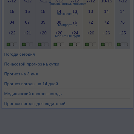
7-12
7-12
7-12
7-12
7-12
7-12
10-15
7-12
Порывы ветра, метр/сек
15
15
15
14
13
13
14
14
Влажность, %
84
87
89
88
76
72
72
76
Комфорт, °C
+22
+21
+20
+20
+24
+26
+26
+25
Магнитные бури
Погода сегодня
Почасовой прогноз на сутки
Прогноз на 3 дня
Прогноз погоды на 14 дней
Медицинский прогноз погоды
Прогноз погоды для водителей