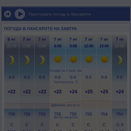
Прослушать погоду в Лансароте
ПОГОДА В ЛАНСАРОТЕ НА ЗАВТРА
6 чт
7 пт
7 пт
7 пт
7 пт
7 пт
7 пт
7 пт
21:00
0:00
3:00
6:00
9:00
12:00
15:00
18:00
Осадки за 3 часа, мм
0.0
0.0
0.0
0.0
0.0
0.0
0.0
0.0
Температура, °C
+22
+22
+22
+22
+24
+25
+25
+24
Давление, мм рт.ст.
756
756
755
755
755
755
754
754
Ветер, метр/сек
С
С
С
С
С
С
С
С-З