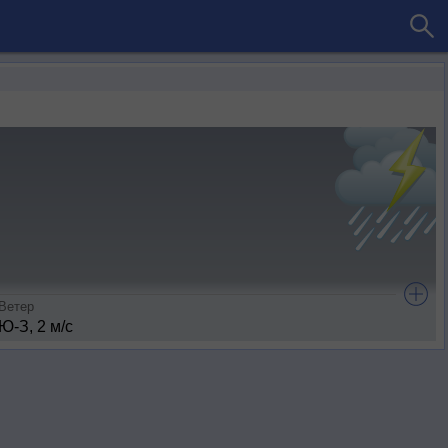
Ветер
Ю-З, 2 м/с