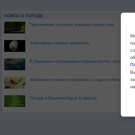
НОВОЕ О ПОГОДЕ
Приложение построит маршрут через тень
М
п
Атмосфера начала замерзать
с
о
В Приморье обнаружены морские волны тепла
П
В
з
Изменение климата повлияло на ареал обитания ба
на
Погода в Екатеринбурге 6 августа