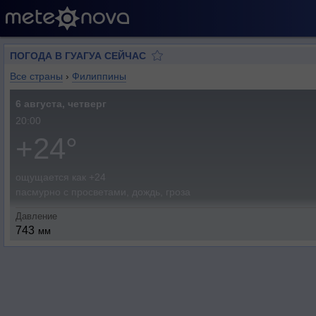
ПОГОДА В ГУАГУА СЕЙЧАС
Все страны
›
Филиппины
6 августа, четверг
20:00
+24°
ощущается как +24
пасмурно с просветами, дождь, гроза
Давление
743
мм