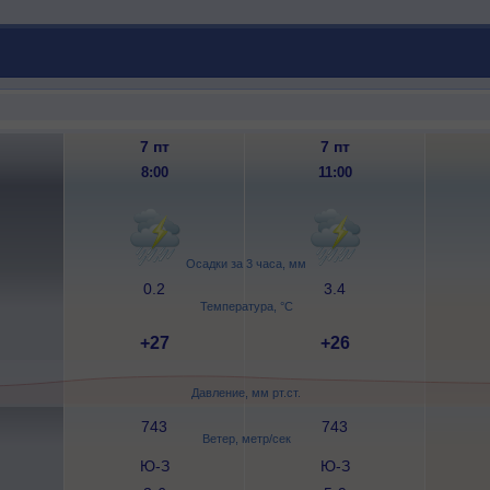
7 пт
7 пт
8:00
11:00
Осадки за 3 часа, мм
0.2
3.4
Температура, °C
+27
+26
Давление, мм рт.ст.
743
743
Ветер, метр/сек
Ю-З
Ю-З