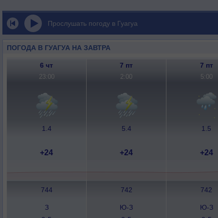
Прослушать погоду в Гуагуа
ПОГОДА В ГУАГУА НА ЗАВТРА
6 чт
7 пт
7 пт
23:00
2:00
5:00
1.4
5.4
1.5
+24
+24
+24
744
742
742
З
Ю-З
Ю-З