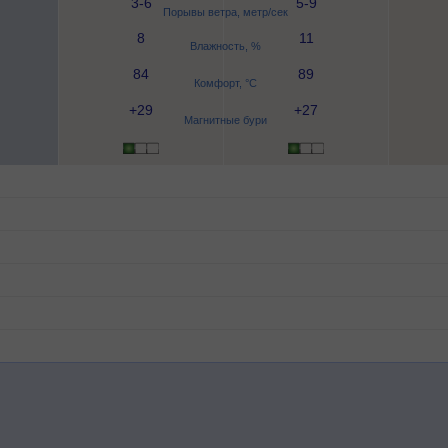
3-6
5-9
Порывы ветра, метр/сек
8
11
Влажность, %
84
89
Комфорт, °C
+29
+27
Магнитные бури