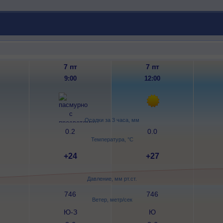
7 пт
7 пт
9:00
12:00
Осадки за 3 часа, мм
0.2
0.0
Температура, °C
+24
+27
Давление, мм рт.ст.
746
746
Ветер, метр/сек
Ю-З
Ю