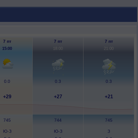
7 пт
7 пт
7 пт
15:00
18:00
21:00
0.0
0.3
0.3
+29
+27
+21
745
744
745
Ю-З
Ю-З
З