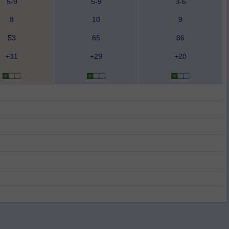
5-9
5-9
3-6
8
10
9
53
65
86
+31
+29
+20