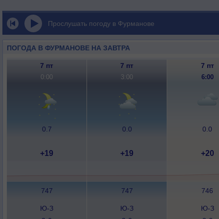
Прослушать погоду в Фурманове
ПОГОДА В ФУРМАНОВЕ НА ЗАВТРА
7 пт
7 пт
7 пт
0:00
3:00
6:00
0.7
0.0
0.0
+19
+19
+20
747
747
746
Ю-З
Ю-З
Ю-З