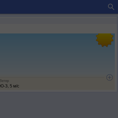
Ветер
Ю-З, 5 м/с