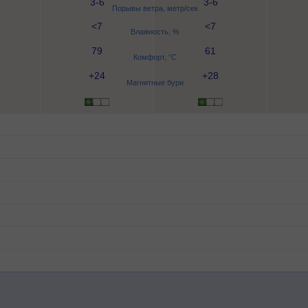
3-6
3-6
Порывы ветра, метр/сек
<7
<7
Влажность, %
79
61
Комфорт, °C
+24
+28
Магнитные бури