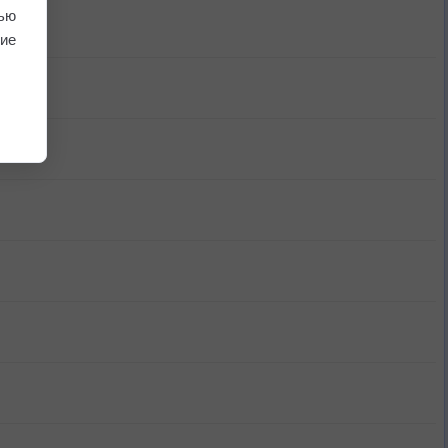
ью
ие