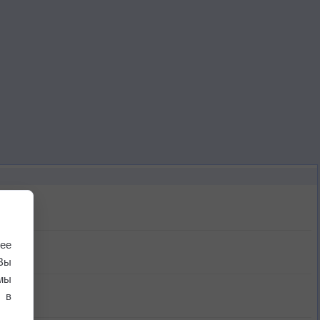
ее
Вы
мы
 в