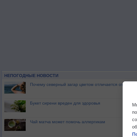
НЕПОГОДНЫЕ НОВОСТИ
Почему северный загар цветом отличается от южно
Букет сирени вреден для здоровья
М
п
с
Чай матча может помочь аллергикам
о
П