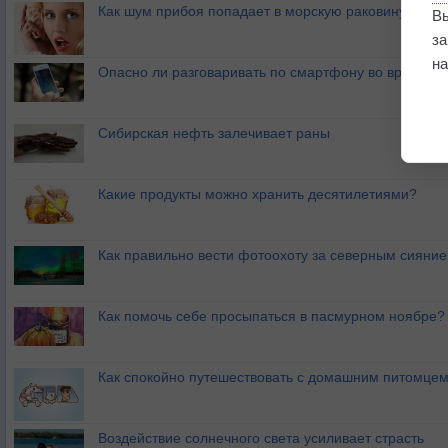
Как шум прибоя попадает в морскую раковину?
В
з
на
Опасно ли разговаривать по смартфону во время гр
Сибирская нефть залечивает раны
Какие продукты можно хранить десятилетиями?
Как правильно вести фотоохоту за северным сияни
Как помочь себе просыпаться в пасмурном ноябре?
Как спокойно путешествовать с домашним питомце
Воздействие солнечного света усиливает страсть