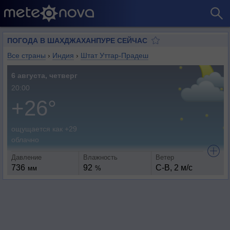
ПОГОДА В ШАХДЖАХАНПУРЕ СЕЙЧАС
Все страны
›
Индия
›
Штат Уттар-Прадеш
6 августа, четверг
20:00
+26°
ощущается как +29
облачно
Давление
Влажность
Ветер
736
92
С-В, 2 м/с
мм
%