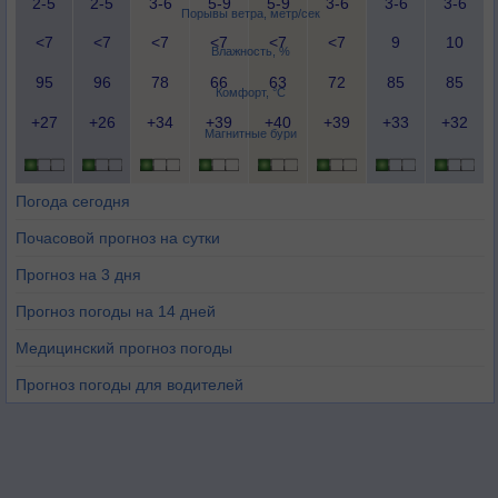
2-5
2-5
3-6
5-9
5-9
3-6
3-6
3-6
Порывы ветра, метр/сек
<7
<7
<7
<7
<7
<7
9
10
Влажность, %
95
96
78
66
63
72
85
85
Комфорт, °C
+27
+26
+34
+39
+40
+39
+33
+32
Магнитные бури
Погода сегодня
Почасовой прогноз на сутки
Прогноз на 3 дня
Прогноз погоды на 14 дней
Медицинский прогноз погоды
Прогноз погоды для водителей