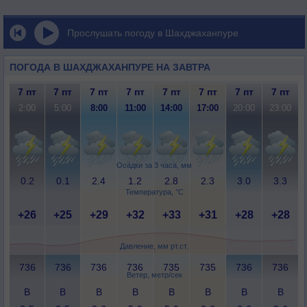
Прослушать погоду в Шахджаханпуре
ПОГОДА В ШАХДЖАХАНПУРЕ НА ЗАВТРА
7 пт
7 пт
7 пт
7 пт
7 пт
7 пт
7 пт
7 пт
2:00
5:00
8:00
11:00
14:00
17:00
20:00
23:00
Осадки за 3 часа, мм
0.2
0.1
2.4
1.2
2.8
2.3
3.0
3.3
Температура, °C
+26
+25
+29
+32
+33
+31
+28
+28
Давление, мм рт.ст.
736
736
736
736
735
735
736
736
Ветер, метр/сек
В
В
В
В
В
В
В
В