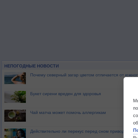
НЕПОГОДНЫЕ НОВОСТИ
Почему северный загар цветом отличается от южно
Букет сирени вреден для здоровья
М
п
Чай матча может помочь аллергикам
с
о
П
Действительно ли перекус перед сном приводит к 
В