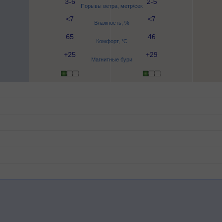
3-6
2-5
Порывы ветра, метр/сек
<7
<7
Влажность, %
65
46
Комфорт, °C
+25
+29
Магнитные бури