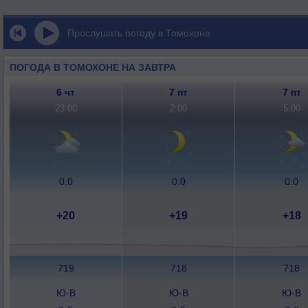
Прослушать погоду в Томохоне
ПОГОДА В ТОМОХОНЕ НА ЗАВТРА
6 чт
7 пт
7 пт
23:00
2:00
5:00
0.0
0.0
0.0
+20
+19
+18
719
718
718
Ю-В
Ю-В
Ю-В