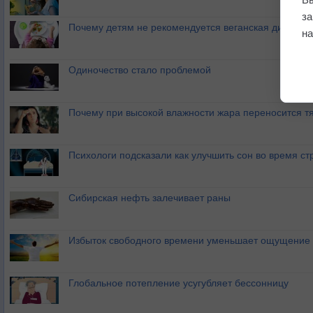
з
Почему детям не рекомендуется веганская диета?
на
Одиночество стало проблемой
Почему при высокой влажности жара переносится т
Психологи подсказали как улучшить сон во время ст
Сибирская нефть залечивает раны
Избыток свободного времени уменьшает ощущение 
Глобальное потепление усугубляет бессонницу