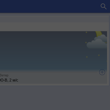
Ветер
Ю-В, 2 м/с