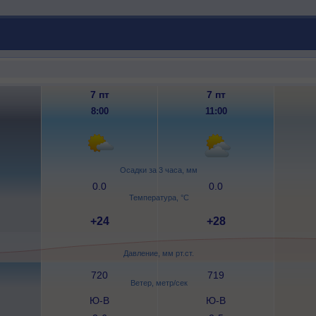
7 пт
7 пт
8:00
11:00
Осадки за 3 часа, мм
0.0
0.0
Температура, °C
+24
+28
Давление, мм рт.ст.
720
719
Ветер, метр/сек
Ю-В
Ю-В