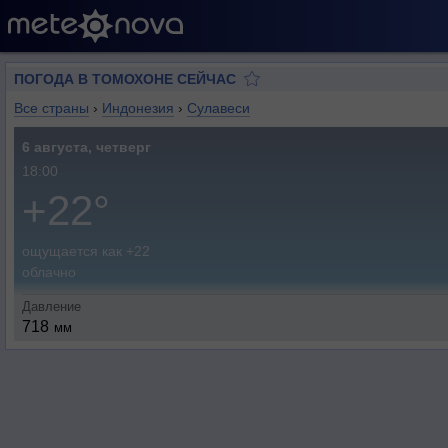
ПОГОДА В ТОМОХОНЕ СЕЙЧАС
Все страны
›
Индонезия
›
Сулавеси
6 августа, четверг
18:00
+22°
ощущается как +22
облачно
Давление
718
мм