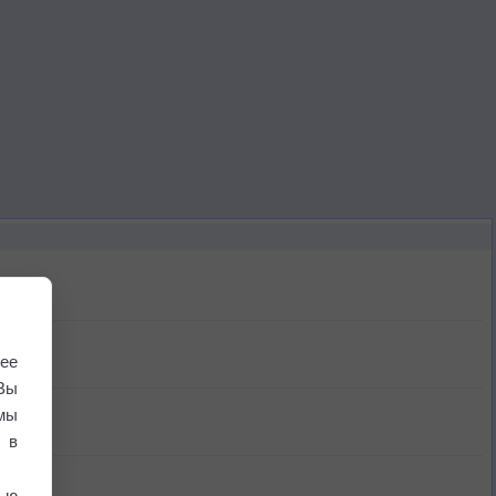
ее
Вы
мы
 в
ью