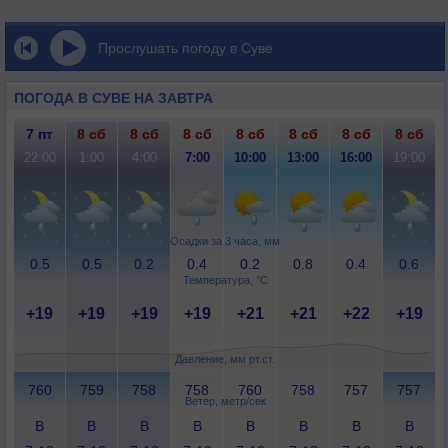
Прослушать погоду в Суве
ПОГОДА В СУВЕ НА ЗАВТРА
7 пт
8 сб
8 сб
8 сб
8 сб
8 сб
8 сб
8 сб
22:00
1:00
4:00
7:00
10:00
13:00
16:00
19:00
Осадки за 3 часа, мм
0.5
0.5
0.2
0.4
0.2
0.8
0.4
0.6
Температура, °C
+19
+19
+19
+19
+21
+21
+22
+19
Давление, мм рт.ст.
760
759
758
758
760
758
757
757
Ветер, метр/сек
В
В
В
В
В
В
В
В