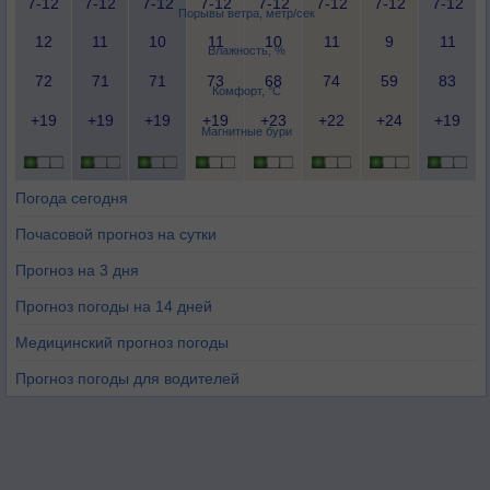
7-12
7-12
7-12
7-12
7-12
7-12
7-12
7-12
Порывы ветра, метр/сек
12
11
10
11
10
11
9
11
Влажность, %
72
71
71
73
68
74
59
83
Комфорт, °C
+19
+19
+19
+19
+23
+22
+24
+19
Магнитные бури
Погода сегодня
Почасовой прогноз на сутки
Прогноз на 3 дня
Прогноз погоды на 14 дней
Медицинский прогноз погоды
Прогноз погоды для водителей