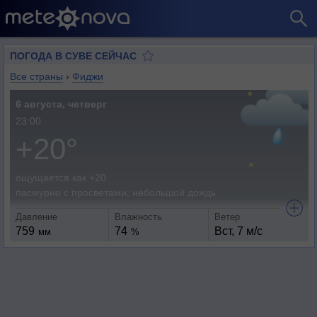
ПОГОДА В СУВЕ СЕЙЧАС
Все страны
›
Фиджи
6 августа, четверг
23:00
+20°
ощущается как +20
пасмурно с просветами, небольшой дождь
Давление
Влажность
Ветер
759
74
Вст, 7 м/с
мм
%