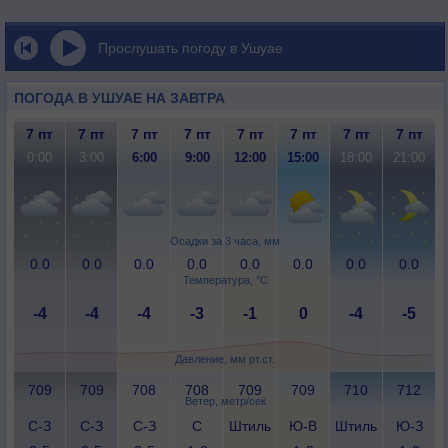
Прослушать погоду в Ушуае
ПОГОДА В УШУАЕ НА ЗАВТРА
7 пт
7 пт
7 пт
7 пт
7 пт
7 пт
7 пт
7 пт
0:00
3:00
6:00
9:00
12:00
15:00
18:00
21:00
Осадки за 3 часа, мм
0.0
0.0
0.0
0.0
0.0
0.0
0.0
0.0
Температура, °C
-4
-4
-4
-3
-1
0
-4
-5
Давление, мм рт.ст.
709
709
708
708
709
709
710
712
Ветер, метр/сек
С-З
С-З
С-З
С
Штиль
Ю-В
Штиль
Ю-З