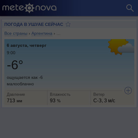
ПОГОДА В УШУАЕ СЕЙЧАС
Все страны
›
Аргентина
›
Огненная Земля, Антарктида и о-ва Юж
6 августа, четверг
9:00
-6°
ощущается как -6
малооблачно
Давление
Влажность
Ветер
713
93
С-З, 3 м/с
мм
%