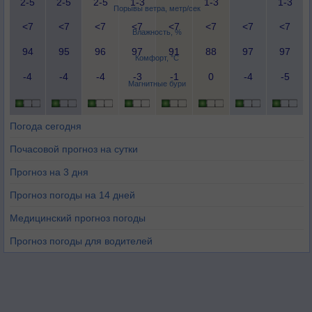
2-5
2-5
2-5
1-3
1-3
1-3
Порывы ветра, метр/сек
<7
<7
<7
<7
<7
<7
<7
<7
Влажность, %
94
95
96
97
91
88
97
97
Комфорт, °C
-4
-4
-4
-3
-1
0
-4
-5
Магнитные бури
Погода сегодня
Почасовой прогноз на сутки
Прогноз на 3 дня
Прогноз погоды на 14 дней
Медицинский прогноз погоды
Прогноз погоды для водителей