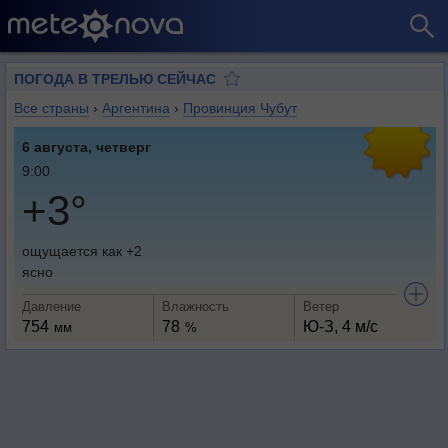
ПОГОДА В ТРЕЛЬЮ СЕЙЧАС
Все страны
›
Аргентина
›
Провинция Чубут
6 августа, четверг
9:00
+3°
ощущается как +2
ясно
Давление
Влажность
Ветер
754
78
Ю-З, 4 м/с
мм
%