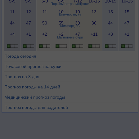
5-9
5-9
5-9
5-9
7-12
10-15
10-15
10-15
Порывы ветра, метр/сек
11
12
11
10
10
13
15
15
Влажность, %
44
47
50
55
39
36
44
47
Комфорт, °C
+4
+1
+2
+2
+7
+11
+3
+1
Магнитные бури
Погода сегодня
Почасовой прогноз на сутки
Прогноз на 3 дня
Прогноз погоды на 14 дней
Медицинский прогноз погоды
Прогноз погоды для водителей