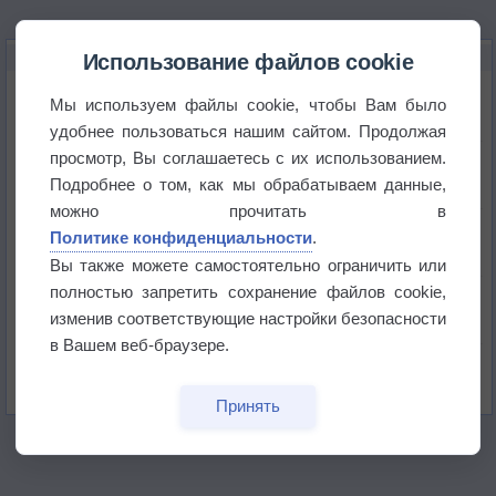
НОВОЕ О ПОГОДЕ
Использование файлов cookie
Приложение построит маршрут через тень
Мы используем файлы cookie, чтобы Вам было
удобнее пользоваться нашим сайтом. Продолжая
просмотр, Вы соглашаетесь с их использованием.
Атмосфера начала замерзать
Подробнее о том, как мы обрабатываем данные,
можно прочитать в
В Приморье обнаружены морские волны тепла
Политике конфиденциальности
.
Вы также можете самостоятельно ограничить или
полностью запретить сохранение файлов cookie,
Изменение климата повлияло на ареал обитания
бабочек
изменив соответствующие настройки безопасности
в Вашем веб-браузере.
Погода в Екатеринбурге 6 августа
Принять