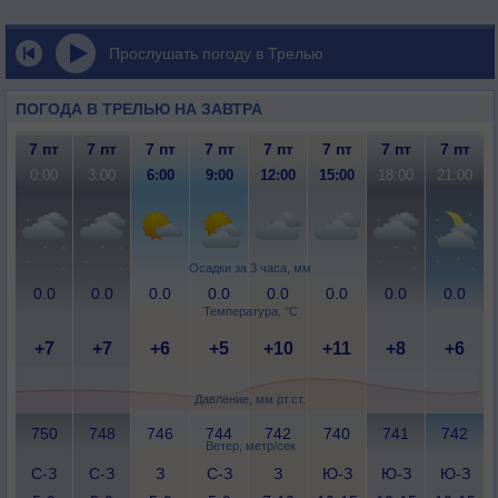
Прослушать погоду в Трелью
ПОГОДА В ТРЕЛЬЮ НА ЗАВТРА
7 пт
7 пт
7 пт
7 пт
7 пт
7 пт
7 пт
7 пт
0:00
3:00
6:00
9:00
12:00
15:00
18:00
21:00
Осадки за 3 часа, мм
0.0
0.0
0.0
0.0
0.0
0.0
0.0
0.0
Температура, °C
+7
+7
+6
+5
+10
+11
+8
+6
Давление, мм рт.ст.
750
748
746
744
742
740
741
742
Ветер, метр/сек
С-З
С-З
З
С-З
З
Ю-З
Ю-З
Ю-З