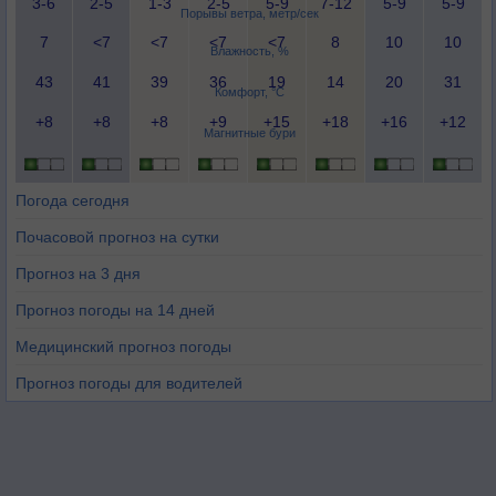
3-6
2-5
1-3
2-5
5-9
7-12
5-9
5-9
Порывы ветра, метр/сек
7
<7
<7
<7
<7
8
10
10
Влажность, %
43
41
39
36
19
14
20
31
Комфорт, °C
+8
+8
+8
+9
+15
+18
+16
+12
Магнитные бури
Погода сегодня
Почасовой прогноз на сутки
Прогноз на 3 дня
Прогноз погоды на 14 дней
Медицинский прогноз погоды
Прогноз погоды для водителей