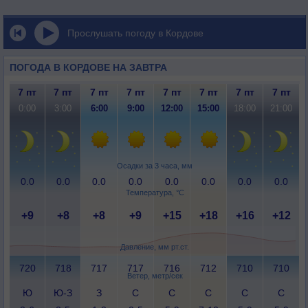
Прослушать погоду в Кордове
ПОГОДА В КОРДОВЕ НА ЗАВТРА
7 пт
7 пт
7 пт
7 пт
7 пт
7 пт
7 пт
7 пт
0:00
3:00
6:00
9:00
12:00
15:00
18:00
21:00
Осадки за 3 часа, мм
0.0
0.0
0.0
0.0
0.0
0.0
0.0
0.0
Температура, °C
+9
+8
+8
+9
+15
+18
+16
+12
Давление, мм рт.ст.
720
718
717
717
716
712
710
710
Ветер, метр/сек
Ю
Ю-З
З
С
С
С
С
С