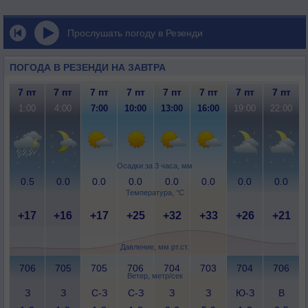
Прослушать погоду в Резенди
ПОГОДА В РЕЗЕНДИ НА ЗАВТРА
7 пт
7 пт
7 пт
7 пт
7 пт
7 пт
7 пт
7 пт
1:00
4:00
7:00
10:00
13:00
16:00
19:00
22:00
Осадки за 3 часа, мм
0.5
0.0
0.0
0.0
0.0
0.0
0.0
0.0
Температура, °C
+17
+16
+17
+25
+32
+33
+26
+21
Давление, мм рт.ст.
706
705
705
706
704
703
704
706
Ветер, метр/сек
З
З
С-З
С-З
З
З
Ю-З
В