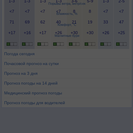
1-3
1-3
1-3
1-3
3-6
5-9
1-3
2-5
Порывы ветра, метр/сек
<7
<7
<7
<7
8
8
<7
<7
Влажность, %
71
69
62
40
21
19
33
47
Комфорт, °C
+17
+16
+17
+26
+30
+30
+26
+25
Магнитные бури
Погода сегодня
Почасовой прогноз на сутки
Прогноз на 3 дня
Прогноз погоды на 14 дней
Медицинский прогноз погоды
Прогноз погоды для водителей