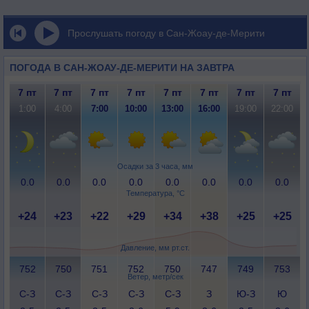
Прослушать погоду в Сан-Жоау-де-Мерити
ПОГОДА В САН-ЖОАУ-ДЕ-МЕРИТИ НА ЗАВТРА
7 пт
7 пт
7 пт
7 пт
7 пт
7 пт
7 пт
7 пт
1:00
4:00
7:00
10:00
13:00
16:00
19:00
22:00
Осадки за 3 часа, мм
0.0
0.0
0.0
0.0
0.0
0.0
0.0
0.0
Температура, °C
+24
+23
+22
+29
+34
+38
+25
+25
Давление, мм рт.ст.
752
750
751
752
750
747
749
753
Ветер, метр/сек
С-З
С-З
С-З
С-З
С-З
З
Ю-З
Ю