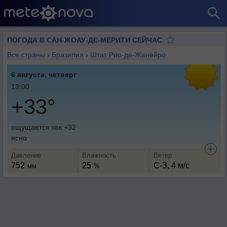
ПОГОДА В САН-ЖОАУ-ДЕ-МЕРИТИ СЕЙЧАС
Все страны
›
Бразилия
›
Штат Рио-де-Жанейро
6 августа, четверг
13:00
+33°
ощущается как +32
ясно
Давление
Влажность
Ветер
752
25
С-З, 4 м/с
мм
%