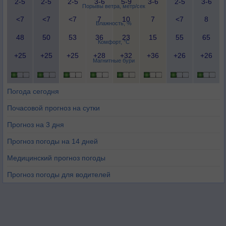
2-5
2-5
2-5
3-6
5-9
3-6
2-5
3-6
Порывы ветра, метр/сек
<7
<7
<7
7
10
7
<7
8
Влажность, %
48
50
53
36
23
15
55
65
Комфорт, °C
+25
+25
+25
+28
+32
+36
+26
+26
Магнитные бури
Погода сегодня
Почасовой прогноз на сутки
Прогноз на 3 дня
Прогноз погоды на 14 дней
Медицинский прогноз погоды
Прогноз погоды для водителей