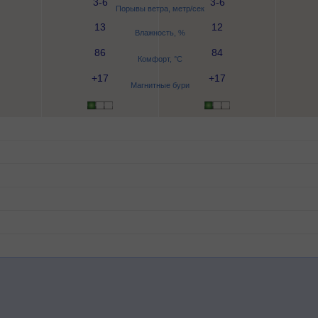
3-6
3-6
Порывы ветра, метр/сек
13
12
Влажность, %
86
84
Комфорт, °C
+17
+17
Магнитные бури