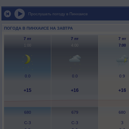
Прослушать погоду в Пинхаисе
ПОГОДА В ПИНХАИСЕ НА ЗАВТРА
7 пт
7 пт
7 пт
1:00
4:00
7:00
0.0
0.0
0.9
+15
+16
+16
680
679
680
С-З
С-З
З