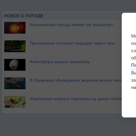
НОВОЕ О ПОГОДЕ
Космическая погода влияет на транспорт
М
п
Приложение построит маршрут через тень
с
о
Атмосфера начала замерзать
П
В
з
В Приморье обнаружены морские волны тепла
на
Изменение климата повлияло на ареал обитания ба