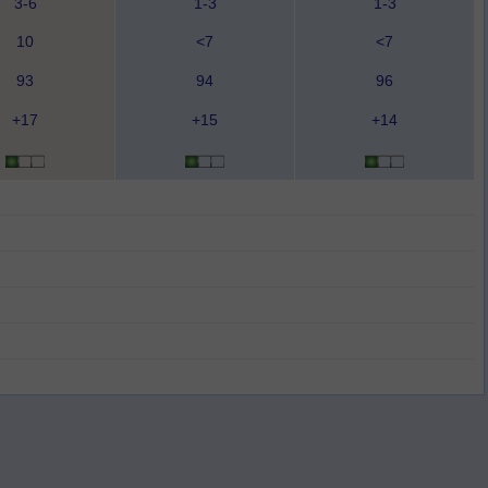
3-6
1-3
1-3
10
<7
<7
93
94
96
+17
+15
+14