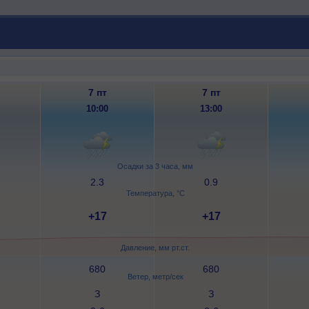
7 пт
7 пт
10:00
13:00
Осадки за 3 часа, мм
2.3
0.9
Температура, °C
+17
+17
Давление, мм рт.ст.
680
680
Ветер, метр/сек
З
З