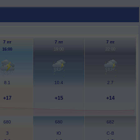
7 пт
7 пт
7 пт
16:00
19:00
22:00
8.1
10.4
2.7
+17
+15
+14
680
680
682
З
Ю
С-В