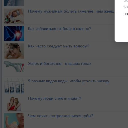
з
Почему мужчинам болеть тяжелее, чем женщинам?
на
Как избавиться от боли в колене?
Как часто следует мыть волосы?
Успех и богатство - в ваших генах
9 разных видов воды, чтобы утолить жажду
Почему люди сплетничают?
Чем лечить потрескавшиеся губы?