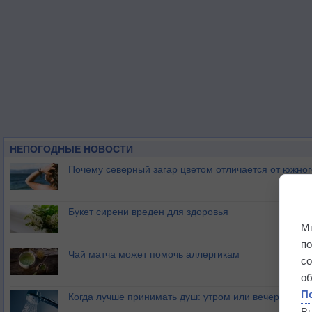
НЕПОГОДНЫЕ НОВОСТИ
Почему северный загар цветом отличается от южно
Букет сирени вреден для здоровья
М
п
Чай матча может помочь аллергикам
с
о
П
Когда лучше принимать душ: утром или вечером?
В