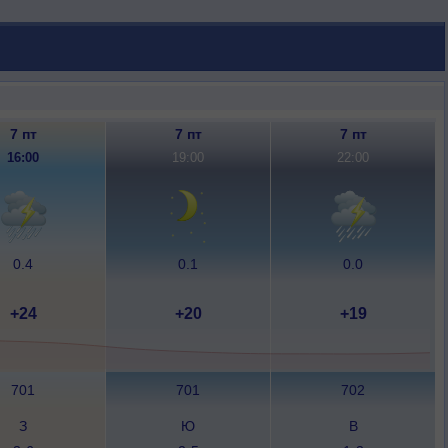
7 пт
7 пт
7 пт
16:00
19:00
22:00
0.4
0.1
0.0
+24
+20
+19
701
701
702
З
Ю
В