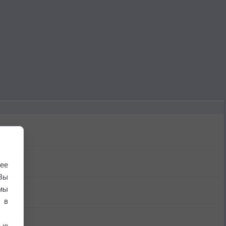
ее
Вы
мы
 в
ью