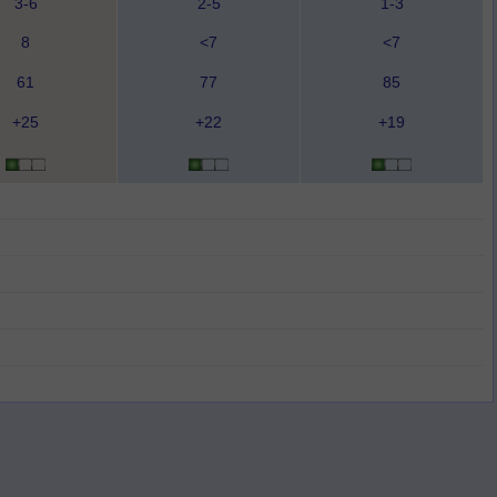
3-6
2-5
1-3
8
<7
<7
61
77
85
+25
+22
+19