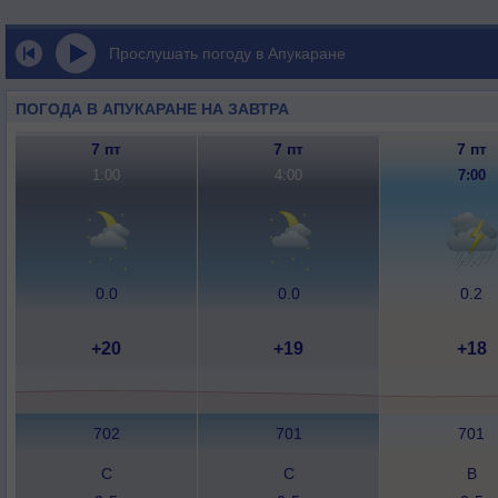
Прослушать погоду в Апукаране
ПОГОДА В АПУКАРАНЕ НА ЗАВТРА
7 пт
7 пт
7 пт
1:00
4:00
7:00
0.0
0.0
0.2
+20
+19
+18
702
701
701
С
С
В