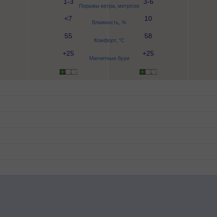
1-3
3-6
Порывы ветра, метр/сек
<7
10
Влажность, %
55
58
Комфорт, °C
+25
+25
Магнитные бури