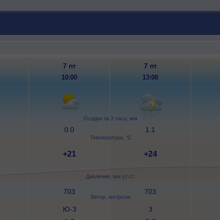
7 пт
7 пт
10:00
13:00
Осадки за 3 часа, мм
0.0
1.1
Температура, °C
+21
+24
Давление, мм рт.ст.
703
703
Ветер, метр/сек
Ю-З
З