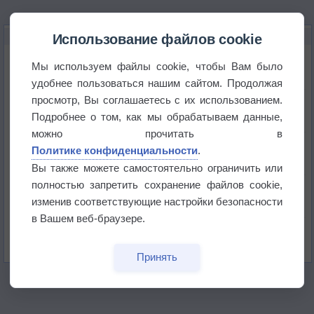
НОВОЕ О ПОГОДЕ
Использование файлов cookie
Приложение построит маршрут через тень
Мы используем файлы cookie, чтобы Вам было
удобнее пользоваться нашим сайтом. Продолжая
просмотр, Вы соглашаетесь с их использованием.
Атмосфера начала замерзать
Подробнее о том, как мы обрабатываем данные,
можно прочитать в
В Приморье обнаружены морские волны тепла
Политике конфиденциальности
.
Вы также можете самостоятельно ограничить или
полностью запретить сохранение файлов cookie,
Изменение климата повлияло на ареал обитания
бабочек
изменив соответствующие настройки безопасности
в Вашем веб-браузере.
Погода в Екатеринбурге 6 августа
Принять