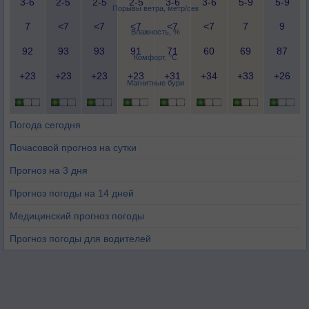
3-6
2-5
2-5
2-5
3-6
3-6
5-9
5-9
Порывы ветра, метр/сек
7
<7
<7
<7
<7
<7
7
9
Влажность, %
92
93
93
91
71
60
69
87
Комфорт, °C
+23
+23
+23
+23
+31
+34
+33
+26
Магнитные бури
Погода сегодня
Почасовой прогноз на сутки
Прогноз на 3 дня
Прогноз погоды на 14 дней
Медицинский прогноз погоды
Прогноз погоды для водителей