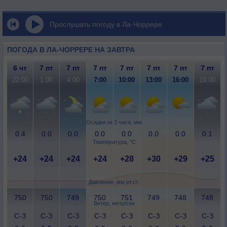
Прослушать погоду в Ла-Чоррере
ПОГОДА В ЛА-ЧОРРЕРЕ НА ЗАВТРА
6 чт
7 пт
7 пт
7 пт
7 пт
7 пт
7 пт
7 пт
22:00
1:00
4:00
7:00
10:00
13:00
16:00
19:00
Осадки за 3 часа, мм
0.4
0.0
0.0
0.0
0.0
0.0
0.0
0.1
Температура, °C
+24
+24
+24
+24
+28
+30
+29
+25
Давление, мм рт.ст.
750
750
749
750
751
749
748
748
Ветер, метр/сек
С-З
С-З
С-З
С-З
С-З
С-З
С-З
С-З