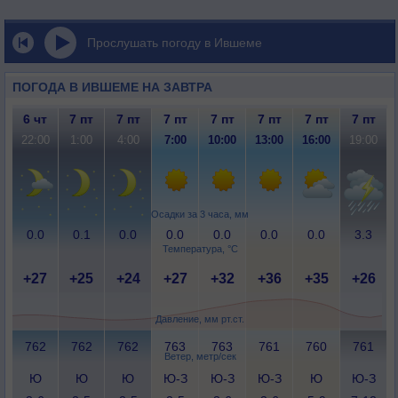
Прослушать погоду в Ившеме
ПОГОДА В ИВШЕМЕ НА ЗАВТРА
6 чт
7 пт
7 пт
7 пт
7 пт
7 пт
7 пт
7 пт
22:00
1:00
4:00
7:00
10:00
13:00
16:00
19:00
Осадки за 3 часа, мм
0.0
0.1
0.0
0.0
0.0
0.0
0.0
3.3
Температура, °C
+27
+25
+24
+27
+32
+36
+35
+26
Давление, мм рт.ст.
762
762
762
763
763
761
760
761
Ветер, метр/сек
Ю
Ю
Ю
Ю-З
Ю-З
Ю-З
Ю
Ю-З