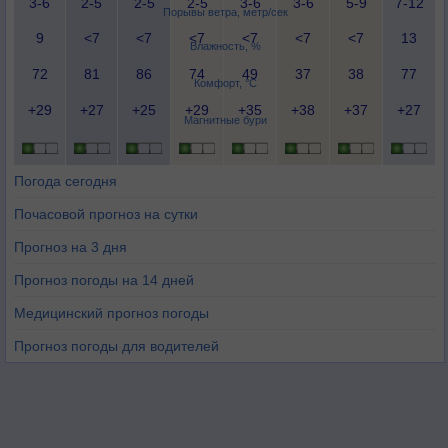
3-6
2-5
2-5
2-5
3-6
3-6
5-9
7-12
Порывы ветра, метр/сек
9
<7
<7
<7
<7
<7
<7
13
Влажность, %
72
81
86
74
49
37
38
77
Комфорт, °C
+29
+27
+25
+29
+35
+38
+37
+27
Магнитные бури
Погода сегодня
Почасовой прогноз на сутки
Прогноз на 3 дня
Прогноз погоды на 14 дней
Медицинский прогноз погоды
Прогноз погоды для водителей