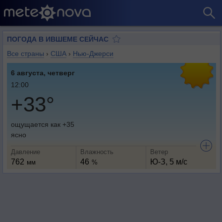
ПОГОДА В ИВШЕМЕ СЕЙЧАС
Все страны
›
США
›
Нью-Джерси
6 августа, четверг
12:00
+33°
ощущается как +35
ясно
Давление
Влажность
Ветер
762
46
Ю-З, 5 м/с
мм
%