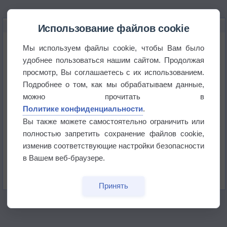
НОВОЕ О ПОГОДЕ
Использование файлов cookie
Дневная температура воздуха в ОАЭ превысила
Мы используем файлы cookie, чтобы Вам было
+51°
удобнее пользоваться нашим сайтом. Продолжая
просмотр, Вы соглашаетесь с их использованием.
Европейские столицы бьют рекорды жары
Подробнее о том, как мы обрабатываем данные,
можно прочитать в
Впервые за 155 лет в Лондоне в течение месяца
Политике конфиденциальности
.
не выпадал дождь
Вы также можете самостоятельно ограничить или
полностью запретить сохранение файлов cookie,
Лето продолжит щедро раздавать своё тепло!
изменив соответствующие настройки безопасности
в Вашем веб-браузере.
Погода в Екатеринбурге 5 августа
Принять