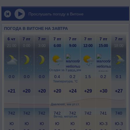
Прослушать погоду в Витоне
ПОГОДА В ВИТОНЕ НА ЗАВТРА
6 чт
7 пт
7 пт
7 пт
7 пт
7 пт
7 пт
7 пт
21:00
0:00
3:00
6:00
9:00
12:00
15:00
18:00
Осадки за 3 часа, мм
0.0
0.0
0.0
0.4
0.2
1.5
0.2
0.1
Температура, °C
+21
+20
+20
+20
+24
+29
+30
+27
Давление, мм рт.ст.
742
742
742
742
742
742
741
740
Ветер, метр/сек
Ю
Ю
Ю
Ю
Ю
Ю
Ю-З
Ю-З