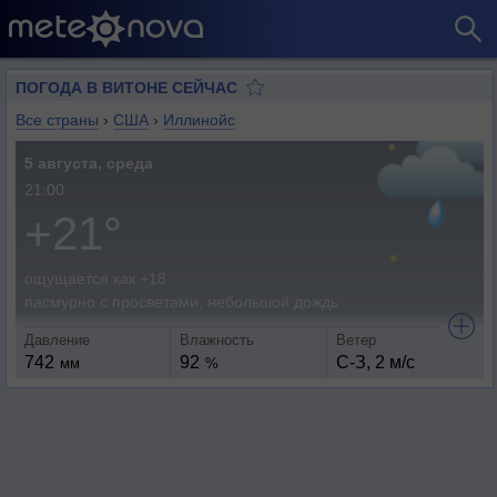
ПОГОДА В ВИТОНЕ СЕЙЧАС
Все страны
›
США
›
Иллинойс
5 августа, среда
21:00
+21°
ощущается как +18
пасмурно с просветами, небольшой дождь
Давление
Влажность
Ветер
742
92
С-З, 2 м/с
мм
%