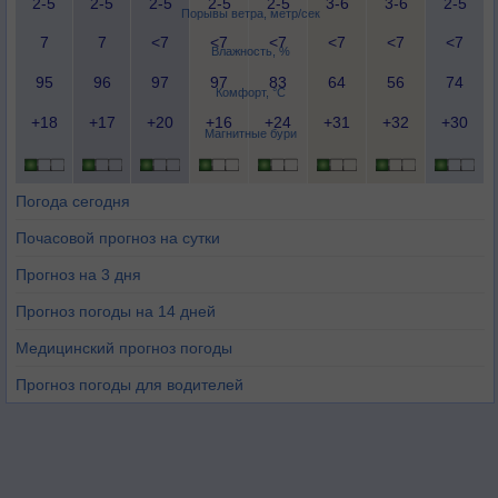
2-5
2-5
2-5
2-5
2-5
3-6
3-6
2-5
Порывы ветра, метр/сек
7
7
<7
<7
<7
<7
<7
<7
Влажность, %
95
96
97
97
83
64
56
74
Комфорт, °C
+18
+17
+20
+16
+24
+31
+32
+30
Магнитные бури
Погода сегодня
Почасовой прогноз на сутки
Прогноз на 3 дня
Прогноз погоды на 14 дней
Медицинский прогноз погоды
Прогноз погоды для водителей