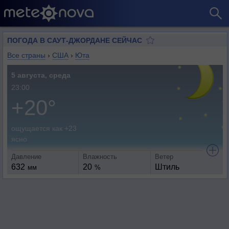
ПОГОДА В САУТ-ДЖОРДАНЕ СЕЙЧАС
Все страны
›
США
›
Юта
5 августа, среда
23:00
+20°
ощущается как +23
ясно
Давление
Влажность
Ветер
632
20
Штиль
мм
%