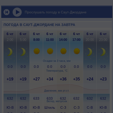
Прослушать погоду в Саут-Джордане
ПОГОДА В САУТ-ДЖОРДАНЕ НА ЗАВТРА
6 чт
6 чт
6 чт
6 чт
6 чт
6 чт
6 чт
6 чт
2:00
5:00
8:00
11:00
14:00
17:00
20:00
23:00
Осадки за 3 часа, мм
0.0
0.0
0.0
0.0
0.0
0.0
0.0
0.0
Температура, °C
+19
+19
+27
+34
+36
+35
+24
+23
Давление, мм рт.ст.
632
632
633
633
632
632
632
632
Ветер, метр/сек
Ю-В
Ю-В
Ю-В
Штиль
С-З
С-З
С-В
Ю-В