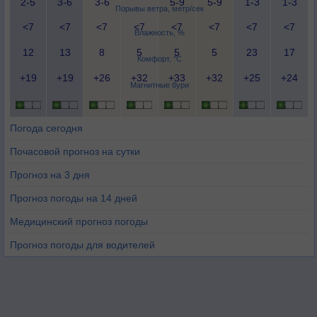
2-5
3-6
3-6
5-9
5-9
1-3
1-3
Порывы ветра, метр/сек
<7
<7
<7
<7
<7
<7
<7
<7
Влажность, %
12
13
8
5
5
5
23
17
Комфорт, °C
+19
+19
+26
+32
+33
+32
+25
+24
Магнитные бури
Погода сегодня
Почасовой прогноз на сутки
Прогноз на 3 дня
Прогноз погоды на 14 дней
Медицинский прогноз погоды
Прогноз погоды для водителей