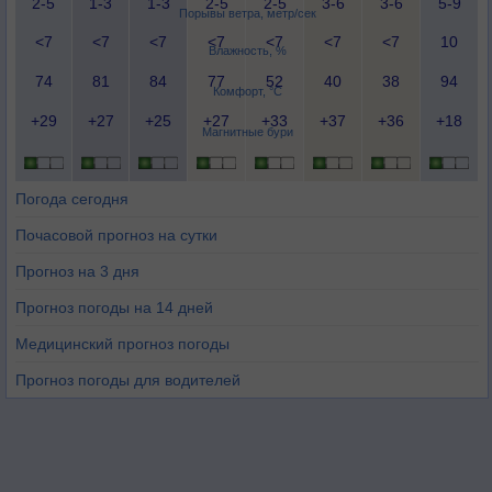
2-5
1-3
1-3
2-5
2-5
3-6
3-6
5-9
Порывы ветра, метр/сек
<7
<7
<7
<7
<7
<7
<7
10
Влажность, %
74
81
84
77
52
40
38
94
Комфорт, °C
+29
+27
+25
+27
+33
+37
+36
+18
Магнитные бури
Погода сегодня
Почасовой прогноз на сутки
Прогноз на 3 дня
Прогноз погоды на 14 дней
Медицинский прогноз погоды
Прогноз погоды для водителей