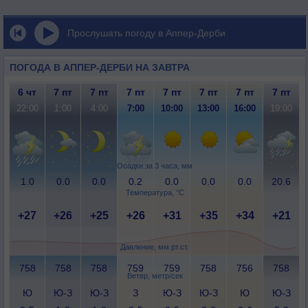
Прослушать погоду в Аппер-Дерби
ПОГОДА В АППЕР-ДЕРБИ НА ЗАВТРА
6 чт
7 пт
7 пт
7 пт
7 пт
7 пт
7 пт
7 пт
22:00
1:00
4:00
7:00
10:00
13:00
16:00
19:00
Осадки за 3 часа, мм
1.0
0.0
0.0
0.2
0.0
0.0
0.0
20.6
Температура, °C
+27
+26
+25
+26
+31
+35
+34
+21
Давление, мм рт.ст.
758
758
758
759
759
758
756
758
Ветер, метр/сек
Ю
Ю-З
Ю-З
З
Ю-З
Ю-З
Ю
Ю-З