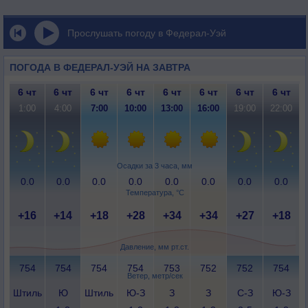
Прослушать погоду в Федерал-Уэй
ПОГОДА В ФЕДЕРАЛ-УЭЙ НА ЗАВТРА
6 чт
6 чт
6 чт
6 чт
6 чт
6 чт
6 чт
6 чт
1:00
4:00
7:00
10:00
13:00
16:00
19:00
22:00
Осадки за 3 часа, мм
0.0
0.0
0.0
0.0
0.0
0.0
0.0
0.0
Температура, °C
+16
+14
+18
+28
+34
+34
+27
+18
Давление, мм рт.ст.
754
754
754
754
753
752
752
754
Ветер, метр/сек
Штиль
Ю
Штиль
Ю-З
З
З
С-З
Ю-З