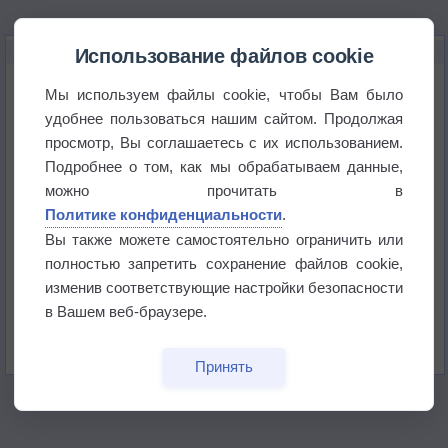
НОВОЕ О ПОГОДЕ
Использование файлов cookie
Июль в России стал самым тёплым за всю
Мы используем файлы cookie, чтобы Вам было
историю
удобнее пользоваться нашим сайтом. Продолжая
просмотр, Вы соглашаетесь с их использованием.
В Центральной России наступают самые жаркие
дни этого лета
Подробнее о том, как мы обрабатываем данные,
можно прочитать в
Дневная температура воздуха в ОАЭ превысила
Политике конфиденциальности
.
+51°
Вы также можете самостоятельно ограничить или
полностью запретить сохранение файлов cookie,
Европейские столицы бьют рекорды жары
изменив соответствующие настройки безопасности
в Вашем веб-браузере.
Впервые за 155 лет в Лондоне в течение месяца
не выпадал дождь
Принять