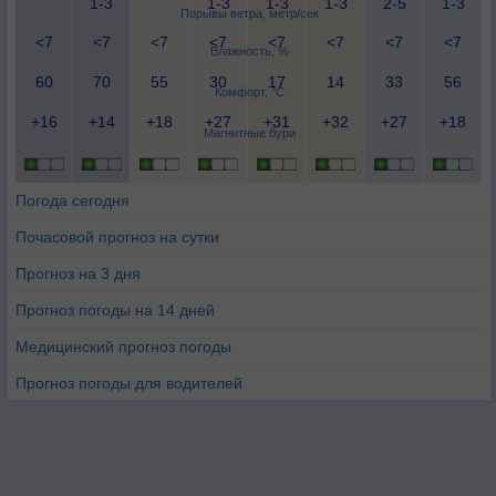
1-3
1-3
1-3
1-3
2-5
1-3
Порывы ветра, метр/сек
<7
<7
<7
<7
<7
<7
<7
<7
Влажность, %
60
70
55
30
17
14
33
56
Комфорт, °C
+16
+14
+18
+27
+31
+32
+27
+18
Магнитные бури
Погода сегодня
Почасовой прогноз на сутки
Прогноз на 3 дня
Прогноз погоды на 14 дней
Медицинский прогноз погоды
Прогноз погоды для водителей