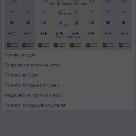
1-3
1-3
2-5
3-6
3-6
1-3
1-3
Порывы ветра, метр/сек
<7
<7
<7
<7
<7
<7
<7
<7
Влажность, %
86
78
60
40
40
45
69
80
Комфорт, °C
+14
+14
+18
+26
+26
+26
+19
+16
Магнитные бури
Погода сегодня
Почасовой прогноз на сутки
Прогноз на 3 дня
Прогноз погоды на 14 дней
Медицинский прогноз погоды
Прогноз погоды для водителей