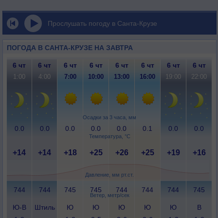
Прослушать погоду в Санта-Крузе
ПОГОДА В САНТА-КРУЗЕ НА ЗАВТРА
6 чт
6 чт
6 чт
6 чт
6 чт
6 чт
6 чт
6 чт
1:00
4:00
7:00
10:00
13:00
16:00
19:00
22:00
Осадки за 3 часа, мм
0.0
0.0
0.0
0.0
0.0
0.1
0.0
0.0
Температура, °C
+14
+14
+18
+25
+26
+25
+19
+16
Давление, мм рт.ст.
744
744
745
745
744
744
744
745
Ветер, метр/сек
Ю-В
Штиль
Ю
Ю
Ю
Ю
Ю
В