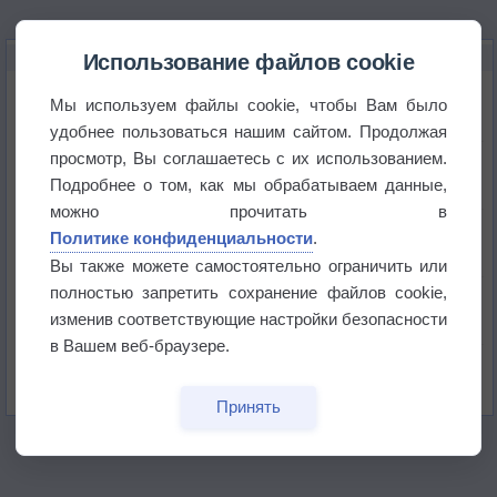
НОВОЕ О ПОГОДЕ
Использование файлов cookie
Дневная температура воздуха в ОАЭ превысила
Мы используем файлы cookie, чтобы Вам было
+51°
удобнее пользоваться нашим сайтом. Продолжая
просмотр, Вы соглашаетесь с их использованием.
Европейские столицы бьют рекорды жары
Подробнее о том, как мы обрабатываем данные,
можно прочитать в
Впервые за 155 лет в Лондоне в течение месяца
Политике конфиденциальности
.
не выпадал дождь
Вы также можете самостоятельно ограничить или
полностью запретить сохранение файлов cookie,
Лето продолжит щедро раздавать своё тепло!
изменив соответствующие настройки безопасности
в Вашем веб-браузере.
Погода в Екатеринбурге 5 августа
Принять